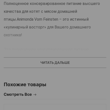
Полноценное консервированное питание высшего
качества для котят с мясом домашней
птицы.Animonda Vom Feinsten – это истинный
«кулинарный восторг» для Вашего домашнего
охотника!
Это полноценное консервированное питание
высшего качества для котят, так необходимое для
ЧИТАТЬ ДАЛЬШЕ
растущего организма.
Ключевые особенности:
Похожие товары
Animonda Vom Feinsten – настоящее немецкое
Смотреть Все
качество!
Полноценное питание для котят,
приготовленное из нежного мяса домашней птицы.