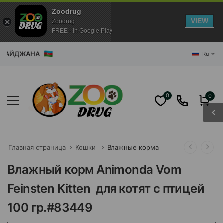
Zoodrug
VIEW
Zoodrug
FREE - In Google Play
ЙДЖАНА
Ru
0
0
Главная страница
Кошки
Влажные корма
Влажный корм Animonda Vom
Feinsten Kitten для котят с птицей
100 гр.#83449