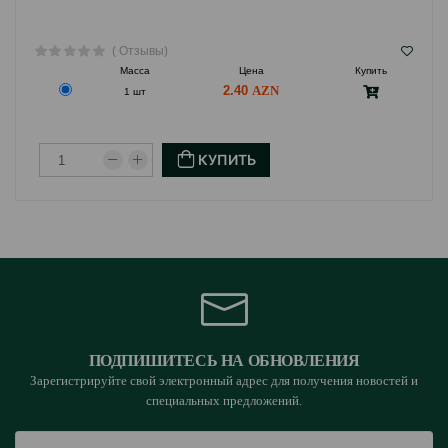
Зола – 2 %
Влага – 80 %
( Отзывы)
Масса
Цена
Купить
2.40
1 шт
Рекомендации по кормлению:
Кошки весом 1-2,5 кг – 100-200 гр в день.
КУПИТЬ
Кошки весом 2,5-6 кг – 200-300 гр в день.
Кошки весом более 6 кг – 300-400 гр в день.
У животного всегда должен быть доступ к чистой
питьевой воде.
Страна производитель: Германия.
ПОДПИШИТЕСЬ НА ОБНОВЛЕНИЯ
Зарегистрируйте свой электронный адрес для получения новостей и
специальных предложений.