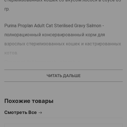
гр.
Purina Proplan Adult Cat Sterilised Gravy Salmon -
полнорационный консервированный корм для
взрослых стерилизованных кошек и кастрированных
котов.
Помогает поддерживать здоровье
мочевыделительной системы стерилизованных
ЧИТАТЬ ДАЛЬШЕ
кошек и кастрированных котов.
Нежные кусочки с лососем в соусе обязательно
придутся по душе Вашему гурману!
Похожие товары
Баланс замечательного вкуса и пользы для здоровья.
Смотреть Все
Преимущества: