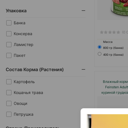
Упаковка
Банка
(0 
Консерва
Масса
Ламистер
800 гр (банка)
Пакет
400 гр (банка)
Состав Корма (растения)
Картофель
Влажный корм
Feinsten Adul
Кошачья трава
куриной грудко
взрослых приве
Овощи
100 гр
Петрушка
Таурин