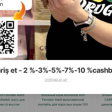
Отзывы)
(0 Отзывы)
Цена
Купить
Масса
Цена
Купить
Мас
00
2.00
1 шт
1 шт
ariş et - 2 %-3%-5%-7%-10 %cash
ZOODRUG.AZ
m Feinsten Adult
Влажный корм Animonda Vom
Влажн
&Rabbit, мусс для
Feinsten Adult мультимясной
CARN
ек со вкусом
коктейль для взрослых кошек 100
щенков
ком 85 гр.#83030
гр.#83441