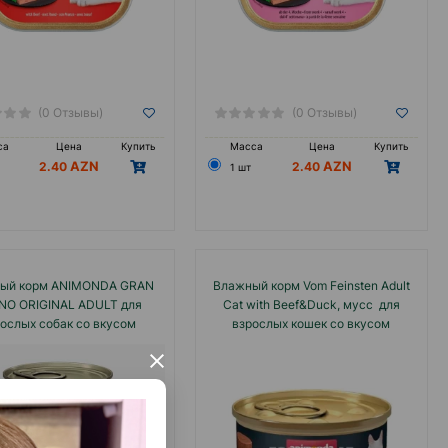
, без использования консервного ножа.
(0 Отзывы)
(0 Отзывы)
са
Цена
Купить
Масса
Цена
Купить
2.40
2.40
1 шт
ый корм ANIMONDA GRAN
Влажный корм Vom Feinsten Adult
NO ORIGINAL ADULT для
Cat with Beef&Duck, мусс для
ослых собак со вкусом
взрослых кошек со вкусом
вядины 400 гр.#82735
говядины и утки 85 гр.#83035
×