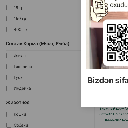
15 гр
150 гр
400 гр
80 гр
Состав Корма (мясо, Рыба)
800 гр
Фазан
(0 
85 гр
Говядина
Масса
2.
1 шт
Гусь
Bizdən sif
Индейка
Креветки
Животное
Влажный корм Vo
Кролик
Кошки
Cat with Chicken
взрослых кош
Курица
Собаки
курицей и кроли