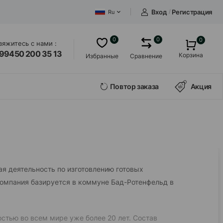
Вход
/
Регистрация
Ru
0
0
0
вяжитесь с нами :
99450 200 35 13
Корзина
Избранные
Сравнение
Повтор заказа
Акция
я деятельность по изготовлению готовых
омпания базируется в коммуне Бад-Ротенфельд в
стью во всем мире уже более 20 лет. Состав