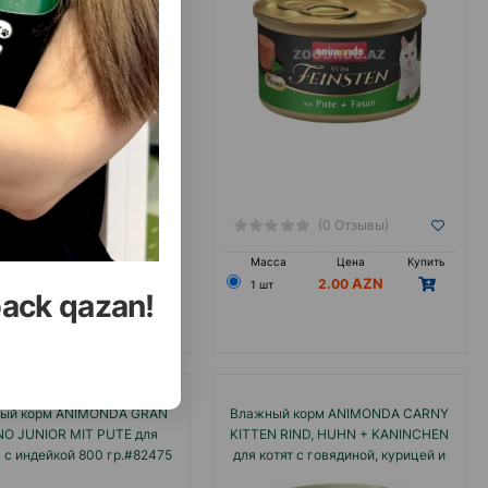
(0 Отзывы)
(0 Отзывы)
са
Цена
Купить
Масса
Цена
Купить
2.00
2.00
1 шт
back qazan!
ый корм ANIMONDA GRAN
Влажный корм ANIMONDA CARNY
O JUNIOR MIT PUTE для
KITTEN RIND, HUHN + KANINCHEN
 с индейкой 800 гр.#82475
для котят с говядиной, курицей и
кроликом 400 г.#83972