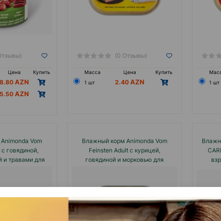
помощью кольца, расположенного на крышке
Отзывы)
(0 Отзывы)
Цена
Купить
Масса
Цена
Купить
Мас
8.80
2.40
1 шт
1 шт
5.50
 Animonda Vom
Влажный корм Animonda Vom
Влажн
t с говядиной,
Feinsten Adult с курицей,
CAR
й и травами для
говядиной и морковью для
взр
редливых кошек
взрослых кошек 100 гр.#83262
го
.#83264