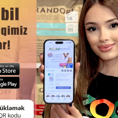
Отзывы)
(0 Отзывы)
Цена
Купить
Масса
Цена
Купить
Мас
40
2.40
1 шт
1 шт
m Feinsten Adult
Влажный корм Vom Feinsten Adult
Влажны
n&Tuna, мусс для
Cat with Chicken&Lamb, мусс для
Cat wi
со вкусом курицы
взрослых кошек со вкусом курицы
взр
 гр.#830331
и ягненка 85 гр.#83034
лосос