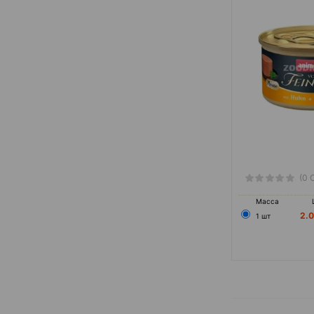
Лосось
Морепродукты
Мясное ассорти
Оленина
Печень
Домашняя птица
Рубец
(0 
Сердце
Масса
2.
1 шт
Сердце птицы
Сердце утки
Телятина
Тунец