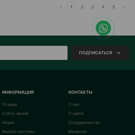
‹
1
2
3
4
5
›
ПОДПИСАТЬСЯ
ИНФОРМАЦИЯ
КОНТАКТЫ
Отзывы
О нас
Статус заказа
О сайте
Акция
Сотрудничество
Кешбек система
Вакансии