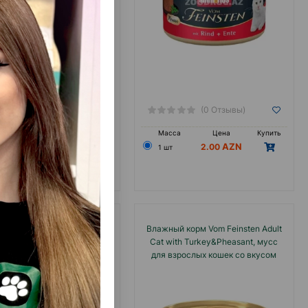
(0 Отзывы)
(0 Отзывы)
са
Цена
Купить
Масса
Цена
Купить
5.50
2.00
1 шт
й корм Vom Feinsten Adult
Влажный корм Vom Feinsten Adult
th Salmon&Poultry, мусс для
Cat with Turkey&Pheasant, мусс
ослых кошек со вкусом
для взрослых кошек со вкусом
ем и птицей 85 гр.#83032
индейки и фазаном 85 гр.#83031