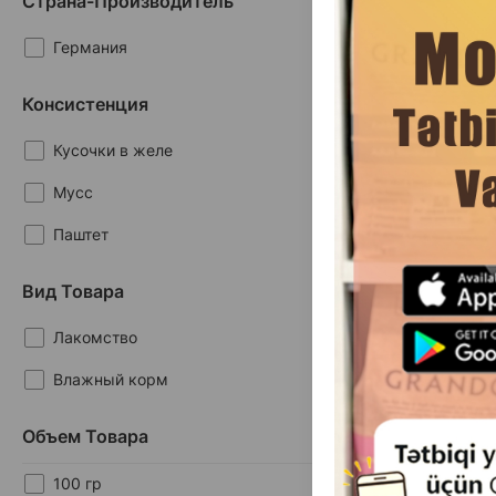
Страна-Производитель
Укроп
Германия
Злаки
Консистенция
Кусочки в желе
(0 
Мусс
Масса
Паштет
2.
1 шт
Вид Товара
Лакомство
Влажный корм Vo
Влажный корм
Cat with Chicke
взрослых кошек 
и тунца 85
Объем Товара
100 гр