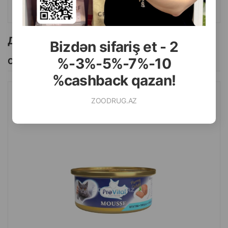
КУПИТЬ
Другие товоры бренда
Bizdən sifariş et - 2
%-3%-5%-7%-10
Смотреть Все
%cashback qazan!
ZOODRUG.AZ
ВЛАЖНЫЙ КОНСЕРВИРОВАННЫЙ КОРМ PREVITAL MOUSSE
WITH TUNA ДЛЯ ВЗРОСЛЫХ КОШЕК, МУСС С ТУНЦОМ 85 Г