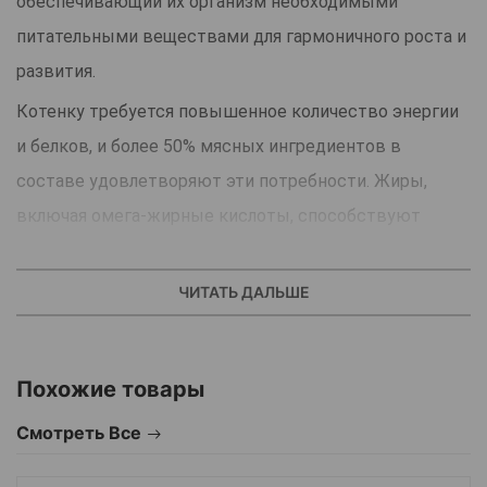
обеспечивающий их организм необходимыми
питательными веществами для гармоничного роста и
развития.
Котенку требуется повышенное количество энергии
и белков, и более 50% мясных ингредиентов в
составе удовлетворяют эти потребности. Жиры,
включая омега-жирные кислоты, способствуют
развитию мозга, поддерживают здоровье кожи и
красоту шерсти.
ЧИТАТЬ ДАЛЬШЕ
Океанская рыба
– ценный источник белков, жиров,
йода, фосфора, витамина D и множества
Похожие товары
микроэлементов, жизненно необходимых для
полноценного развития котёнка.
Смотреть Все
Нежная текстура мусса
PreVital
делает корм