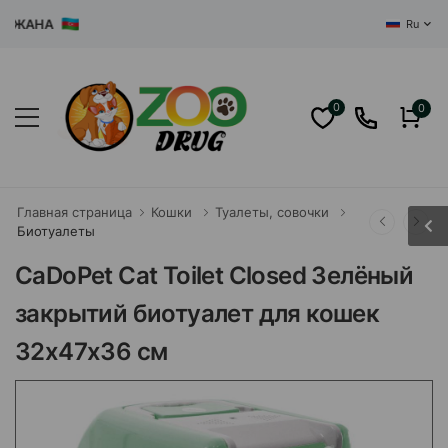
АНА
Ru
0
0
Главная страница
Кошки
Туалеты, совочки
Биотуалеты
CaDoPet Cat Toilet Closed Зелёный
закрытий биотуалет для кошек
32х47х36 см