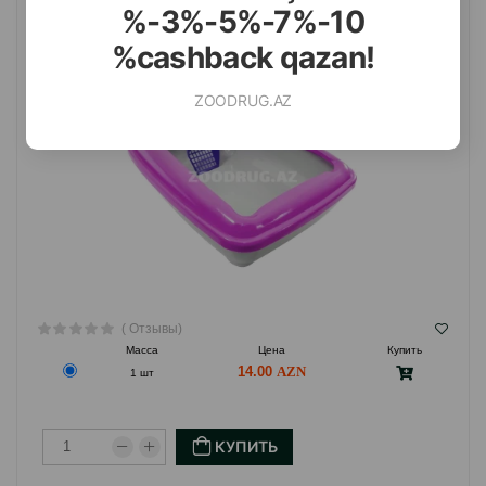
МАЛИНОВЫЙ. РАЗМЕР: 50Х35 СМ.
%-3%-5%-7%-10
%cashback qazan!
ZOODRUG.AZ
( Отзывы)
Масса
Цена
Купить
14.00
1 шт
КУПИТЬ