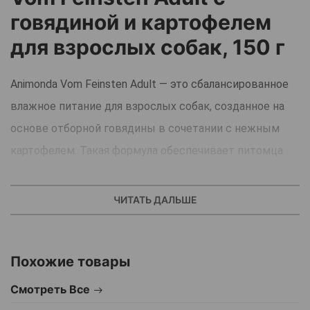
говядиной и картофелем
для взрослых собак, 150 г
Animonda Vom Feinsten Adult — это сбалансированное
влажное питание для взрослых собак, созданное на
основе отборной говядины в сочетании с нежным
картофелем. Такая формула обеспечивает питомца
необходимыми белками и источником
легкоусвояемых углеводов.
ЧИТАТЬ ДАЛЬШЕ
Ключевые преимущества:
Похожие товары
Полноценный рацион для ежедневного кормления
Смотреть Все
взрослых собак.