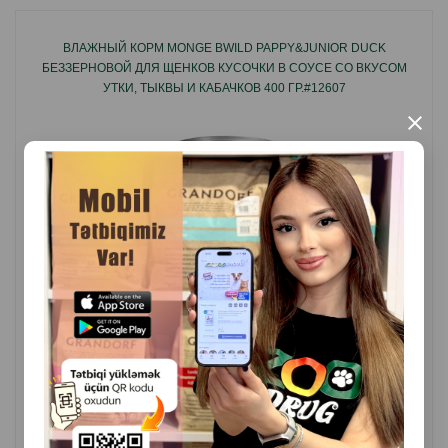
Бережное приготовление сохраняет натуральный
ВЛАЖНЫЙ КОРМ MONGE BWILD PAPPY&JUNIOR DUCK
БЕЗЗЕРНОВОЙ ДЛЯ ЩЕНКОВ КУСОЧКИ В СОУСЕ СО ВКУСОМ
вкус мяса.
УТКИ, ТЫКВЫ И КАБАЧКОВ 400 ГР.#12607
×
Говядина выступает ценным источником
животного белка.
Картофель дополняет рецепт мягкими углеводами
без лишней нагрузки на пищеварение.
Оптимальная консистенция для хорошей
поедаемости.
( Отзывы)
Масса
Цена
Купить
4.80
1 шт
Не содержит лишних добавок, ориентирован на