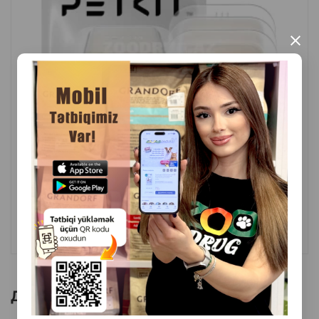
×
( Отзывы)
Масса
Цена
Купить
19.99
1 шт
КУПИТЬ
Другие товоры бренда