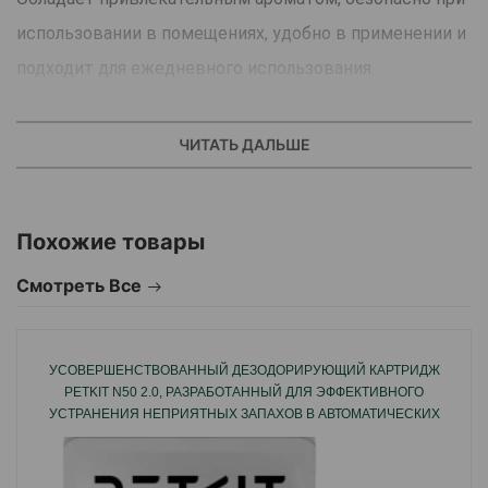
использовании в помещениях, удобно в применении и
подходит для ежедневного использования.
Основные преимущества
Формирование желаемого поведения.
ЧИТАТЬ ДАЛЬШЕ
Приучение к месту.
Привлекательный запах.
Похожие товары
Помощь в дрессировке.
Безопасно в доме.
Смотреть Все
Тип: обучающее средство для кошек.
Возраст: взрослые кошки и котята.
УСОВЕРШЕНСТВОВАННЫЙ ДЕЗОДОРИРУЮЩИЙ КАРТРИДЖ
Бренд: Beaphar.
PETKIT N50 2.0, РАЗРАБОТАННЫЙ ДЛЯ ЭФФЕКТИВНОГО
УСТРАНЕНИЯ НЕПРИЯТНЫХ ЗАПАХОВ В АВТОМАТИЧЕСКИХ
Страна производитель: Нидерланды.
ТУАЛЕТАХ.