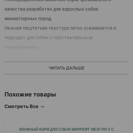
качества разработан для взрослых собак
миниатюрных пород.
Нежная паштетная текстура легко усваивается и
подходит для собак с чувствительным
пищеварением.
Сочетание курицы и гуся обеспечивает питомца
качественным животным белком и насыщенным
ЧИТАТЬ ДАЛЬШЕ
вкусом, а добавление петрушки способствует
поддержанию пищеварения и улучшает вкусовые
Похожие товары
качества корма.
Корм не содержит сои, искусственных красителей и
Смотреть Все
консервантов, подходит для ежедневного
сбалансированного питания и поддержания
ВЛАЖНЫЙ КОРМ ДЛЯ СОБАК МИРАТОРГ MEAT РАГУ С
активности и хорошего самочувствия собаки.