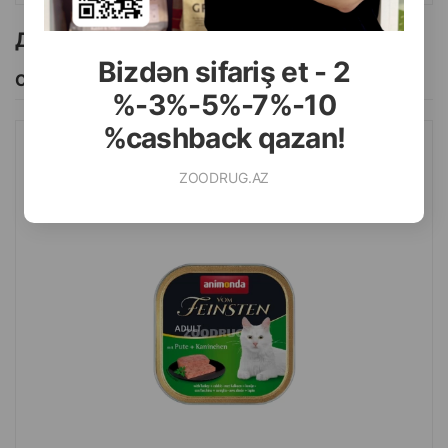
Другие товоры бренда
Bizdən sifariş et - 2
Смотреть Все
%-3%-5%-7%-10
%cashback qazan!
ВЛАЖНЫЙ КОРМ ANIMONDA VOM FEINSTEN ADULT С
ZOODRUG.AZ
ИНДЕЙКОЙ И КРОЛИКОМ ДЛЯ ВЗРОСЛЫХ КОШЕК 100 ГР.