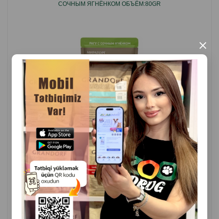
СОЧНЫМ ЯГНЁНКОМ ОБЪЁМ:80GR
Страна производства:Германия.
×
( Отзывы)
Масса
Цена
Купить
0.65
1 шт
КУПИТЬ