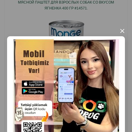
МЯСНОЙ ПАШТЕТ ДЛЯ ВЗРОСЛЫХ СОБАК СО ВКУСОМ
Страна производитель: Италия.
ЯГНЕНКА 400 ГР #14571.
×
( Отзывы)
Масса
Цена
Купить
4.60
1 шт
КУПИТЬ