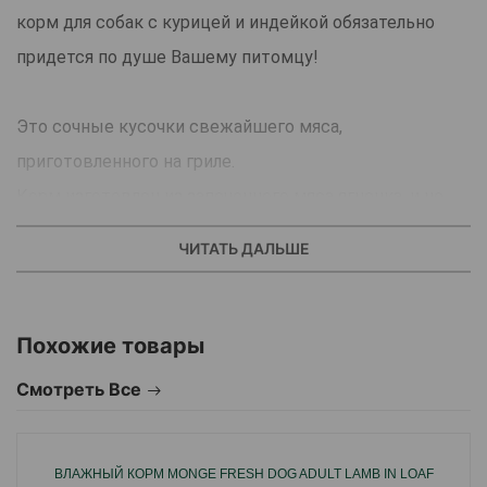
корм для собак с курицей и индейкой обязательно
придется по душе Вашему питомцу!
Это сочные кусочки свежайшего мяса,
приготовленного на гриле.
Корм изготовлен из запеченного мяса ягненка, и не
содержит злаков.
ЧИТАТЬ ДАЛЬШЕ
Преимущества:
Формула содержит глюкозамин и хондроитин для
поддержания здоровья суставов.
Похожие товары
Овощи, входящие в состав корма, являются
Смотреть Все
источником нательной клетчатки, которая
способствует нормализации работы кишечника.
ВЛАЖНЫЙ КОРМ MONGE FRESH DOG ADULT LAMB IN LOAF