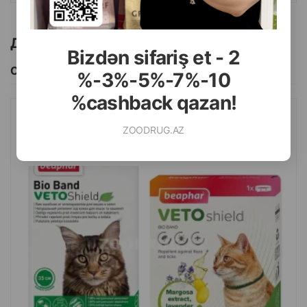
Другие товоры бренда
Bizdən sifariş et - 2
Смотреть Все
%-3%-5%-7%-10
%cashback qazan!
ОШЕЙНИК BEAPHAR BIO ДЛЯ КОШЕК И КОТЯТ ПРОТИВ БЛОХ
ZOODRUG.AZ
И КЛЕЩЕЙ НА НАТУРАЛЬНЫХ МАСЛАХ. ЦВЕТ: ЗЕЛЕНЫЙ.
ДЛИНА: 35 СМ.