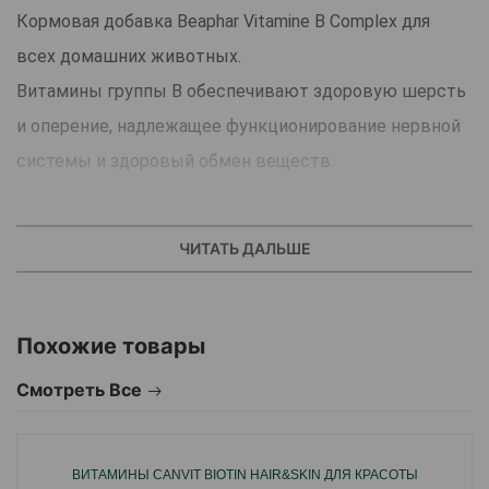
Кормовая добавка Beaphar Vitamine B Complex для
всех домашних животных.
Витамины группы В обеспечивают здоровую шерсть
и оперение, надлежащее функционирование нервной
системы и здоровый обмен веществ.
Дозировка:
Зависит от веса животного или птицы.
ЧИТАТЬ ДАЛЬШЕ
Ежедневно собакам мелких пород: 5 –10 капель.
собакам средних пород: 10 – 25 капель.
собакам крупных пород: 25 – 50 капель.
Похожие товары
Кошкам: 2 – 25 капель.
Смотреть Все
Грызунам: 1–17 капель.
Кроликам: 58 капель.
ВИТАМИНЫ CANVIT BIOTIN HAIR&SKIN ДЛЯ КРАСОТЫ
Лабораторным животным и птицам: 1–18 капель.