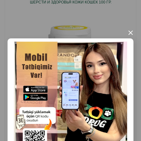
ШЕРСТИ И ЗДОРОВЬЯ КОЖИ КОШЕК 100 ГР.
Способ применения:
Добавлять в корм / воду.
×
Страна производитель: Нидерланды.
( Отзывы)
Масса
Цена
Купить
24
27.20
1 шт
КУПИТЬ