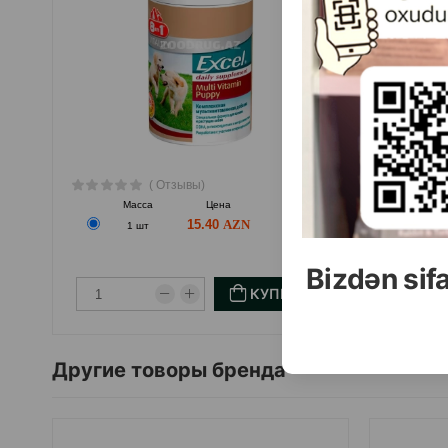
( Отзывы)
Масса
Цена
Купить
15.40
1 шт
Bizdən sif
КУПИТЬ
Другие товоры бренда