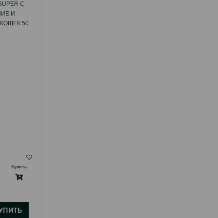
SUPER С
ЛАКОМСТВО BEAPHAR KITTY'S MIX ДЛЯ
ИЕ И
КОШЕК ВИТАМИНИЗИРОВАННОЕ 180 ШТ.
КОШЕК 50
( Отзывы)
Купить
Масса
Цена
Купить
16.70
1 шт
УПИТЬ
КУПИТЬ