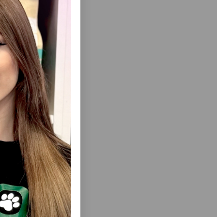
е и
еть Все