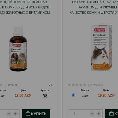
ИННЫЙ КОМПЛЕКС BEAPHAR
ВИТАМИН BEAPHAR LAVETA 
NE B COMPLEX ДЛЯ ВСЕХ ВИДОВ
ТАУРИНОМ ДЛЯ УЛУЧШЕН
ИХ ЖИВОТНЫХ С ВИТАМИНОМ
КАЧЕСТВО КОЖИ И ШЕРСТИ У 
В 50 МЛ.
МЛ.
( Отзывы)
( Отзывы)
асса
Цена
Купить
Масса
Цена
17.50
19.80
1 шт
1 шт
КУПИТЬ
К