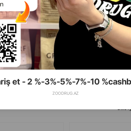
ariş et - 2 %-3%-5%-7%-10 %cash
ZOODRUG.AZ
Смотр