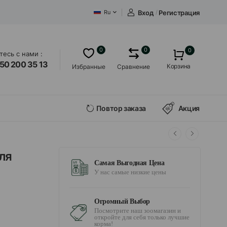
Вход
/
Регистрация
Ru
0
0
0
есь с нами :
50 200 35 13
Корзина
Избранные
Сравнение
Повтор заказа
Акция
ля
Самая Выгодная Цена
У нас самые низкие цены
Огромный Выбор
Посмотрите наш зоомагазин и
откройте для себя только лучшие
корма!