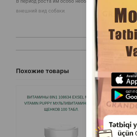
В период роста им особо необходимо получение в
внешний вид собаки.
Дозировка:
6-8 таблеток в день.
Давать в качестве поощрения.
Похожие товары
Страна-производитель: Нидерланды.
ВИТАМИНЫ 8IN1 108634 EXSEL MULTI
VITAMIN PUPPY МУЛЬТИВИТАМИНЫ ДЛЯ
ЩЕНКОВ 100 ТАБЛ.