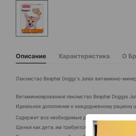
Описание
Характеристика
О Б
Лакомство Beaphar Doggy`s Junior витаминно-мине
Витаминизированное лакомство Beaphar Doggys Ju
Идеальное дополнение к каждодневному рациону ще
Содержит все необходимые для здорового развит
Щенки как дети, им требуется особый уход и рацио