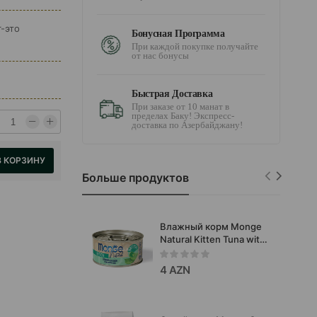
-это
Бонусная Программа
При каждой покупке получайте
от нас бонусы
Быстрая Доставка
При заказе от 10 манат в
пределах Баку! Экспресс-
доставка по Азербайджану!
В КОРЗИНУ
Больше продуктов
Влажный корм Monge
Natural Kitten Tuna with
Aloe для котят 80г
#07092.
4 AZN