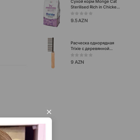
Сухой корм Monge Cat
Sterilised Rich in Chicken
для стерилизованных
кошек со вкусом
9.5 AZN
курицы 400 г #11921
Расческа однорядная
Trixie с деревянной
ручкой для собак.
Размер: 17х3 см.
9 AZN
×