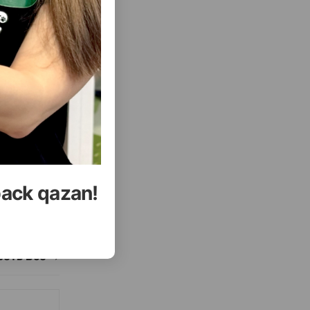
back qazan!
еть Все