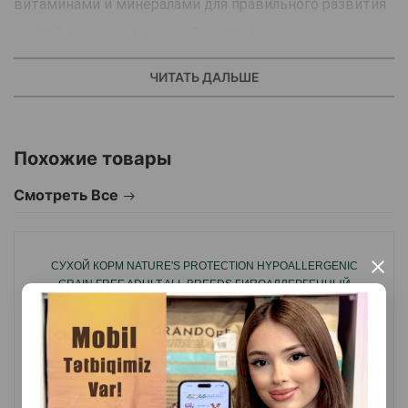
витаминами и минералами для правильного развития
костей, мышц и иммунной системы.
Корм помогает поддерживать естественную белизну
ЧИТАТЬ ДАЛЬШЕ
шерсти и снижает риск появления тёмных пятен, а
также подходит для чувствительного пищеварения.
Оптимальный размер гранул удобен для щенков
Похожие товары
мелких пород и подходит для ежедневного кормления
Смотреть Все
в период роста.
Страна производства: Литва.
×
СУХОЙ КОРМ NATURE'S PROTECTION HYPOALLERGENIC
GRAIN FREE ADULT ALL BREEDS ГИПОАЛЛЕРГЕННЫЙ
БЕЗЗЕРНОВОЙ СУХОЙ КОРМ С ЛОСОСЕМ ДЛЯ ВЗРОСЛЫХ
СОБАК ВСЕХ ПОРОД С ЧУВСТВИТЕЛЬНЫМ ПИЩЕВАРЕНИЕМ.