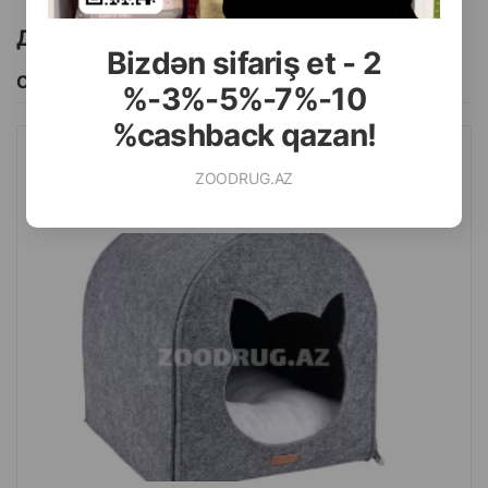
Другие товоры бренда
Bizdən sifariş et - 2
Смотреть Все
%-3%-5%-7%-10
%cashback qazan!
КОШАЧИЙ ДОМИК AMIPLAY. ЦВЕТ: СЕРЫЙ. РАЗМЕР: 33Х42Х36
ZOODRUG.AZ
СМ.