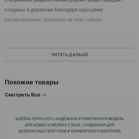
ссадины и давление благодаря хорошему
распределению давления на тело собаки.
Конструкция шлейки отрегулирована таким образом,
чтобы предотвратить самостоятельное и
ЧИТАТЬ ДАЛЬШЕ
неконтролируемое высвобождение собаки, при этом
обеспечивая удобное и быстрое надевание.
Похожие товары
Шлейка имеет удобную застежку с возможностью
Смотреть Все
плавной регулировки размера под габариты собаки,
чтобы не нагружать шею или спину.
ШЛЕЙКА FERPLAST L НАДЁЖНАЯ И ПРАКТИЧНАЯ МОДЕЛЬ
Страна производитель: Польша.
ДЛЯ КОШЕК И МЕЛКИХ СОБАК, СОЗДАННАЯ ДЛЯ
БЕЗОПАСНЫХ ПРОГУЛОК И КОМФОРТНОГО КОНТРОЛЯ