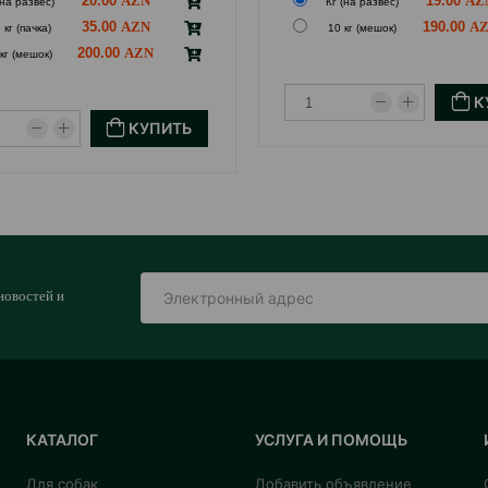
20.00
19.00
(на развес)
Кг (на развес)
295-348
402-475
35.00
190.00
 кг (пачка)
10 кг (мешок)
348-399
475-544
200.00
кг (мешок)
399-495
544-676
К
495-586
676-799
КУПИТЬ
586-672
799-916
новостей и
КАТАЛОГ
УСЛУГА И ПОМОЩЬ
Для собак
Добавить объявление