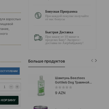
Бонусная Программа
При каждой покупке получайте
для взрослых
от нас бонусы
 пищевой
тание,
Быстрая Доставка
нного
При заказе от 10 манат в
пределах Баку! Экспресс-
доставка по Азербайджану!
Больше продуктов
ПОСТУПЛЕНИИ
Шампунь Beeztees
Gottlieb Dog Травяной
шампунь для собак все
пород 300 мл.
9 AZN
В КОРЗИНУ