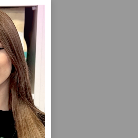
о-
 домашних
Gen
томца
 кишечную
тного
еть Все
PREMIUM
СУХОЙ КОРМ MONGE BEST FOR
S ДЛЯ
BREEDERS SPECIALITY LINE ДЛЯ СОБАК
К ВСЕХ
СО ВКУСОМ КУРИЦЫ. #06019