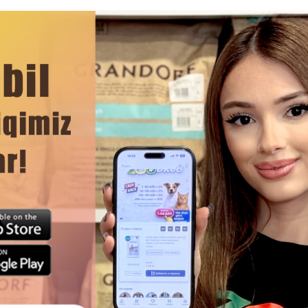
ега-6 обеспечивают нормальную работу мозга и сердечн
значительно улучшить качество ее шерсти, снизить риск
роцессов
е могут вызывать аллергические реакции, подходит для
стемой, так как не отягощает пищеварительный тракт
нерала вулканогенно осадочного происхождения MicroZeo
ов, выведению токсинов и отменному самочувствию пи
ЧИТАТЬ ДАЛЬШЕ
сахаридами и мякотью свеклы помогает стабилизировать
обаки
оединений, уменьшая выделение вредных газов и неприя
Смотр
о сократить проявление симптомов пищевой аллергии
 ароматизаторов
КОРМ PURINA PROPLAN MEDIUM
СУХОЙ КОРМ CLUB 4 PAWS 
PUPPY LAMB ДЛЯ
ADULT ACTIVE ALL BREED
АНСИРОВАННОГО ПИТАНИЕ
АКТИВНЫХ ВЗРОСЛЫХ СОБА
 СРЕДНИХ ПОРОД СО ВКУСОМ
ПОРОД, 20КГ.#9818
Содержание
ЯГНЕНКА #4767.
24%