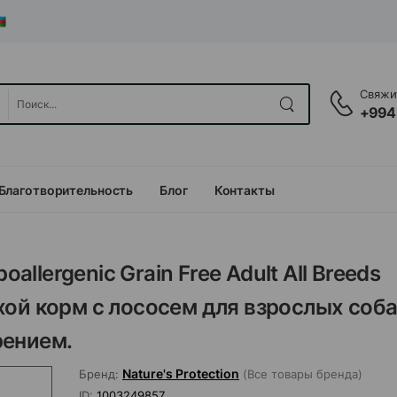
Свяжит
+994
Благотворительность
Блог
Контакты
allergenic Grain Free Adult All Breeds
ой корм с лососем для взрослых соба
рением.
Nature's Protection
Бренд:
(Все товары бренда)
ID:
1003249857