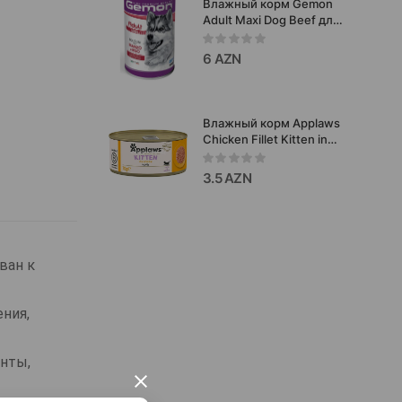
Влажный корм Gemon
Adult Maxi Dog Beef для
взрослых собак с
говядиной 1250 гр
6 AZN
#87903.
Влажный корм Applaws
Chicken Fillet Kitten in
jelly для котят с курицей
в желе 70 гр.#1001
3.5 AZN
ван к
ния,
енты,
×