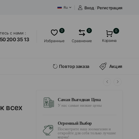
Вход
/
Регистрация
Ru
0
0
0
есь с нами :
50 200 35 13
Корзина
Избранные
Сравнение
Повтор заказа
Акция
Самая Выгодная Цена
к всех
У нас самые низкие цены
Огромный Выбор
Посмотрите наш зоомагазин и
откройте для себя только лучшие
корма!