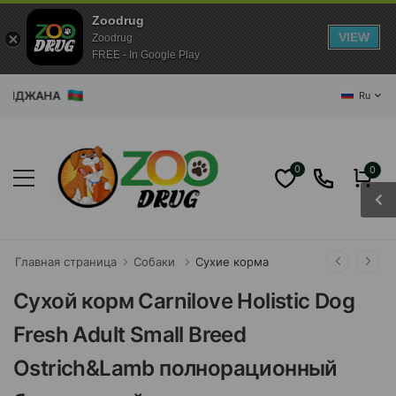
Zoodrug
VIEW
Zoodrug
FREE - In Google Play
ДЖАНА
Ru
0
0
Главная страница
Собаки
Сухие корма
Сухой корм Carnilove Holistic Dog
Fresh Adult Small Breed
Ostrich&Lamb полнорационный