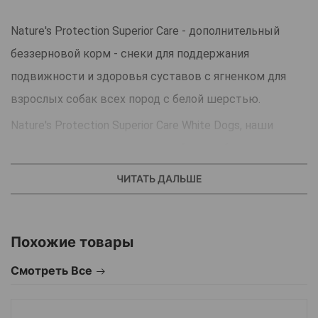
Nature's Protection Superior Care - дополнительный
беззерновой корм - снеки для поддержания
подвижности и здоровья суставов с ягненком для
взрослых собак всех пород с белой шерстью.
Nature's Protection Superior Care White Dogs, наши
исключительные кормовые добавки, обогащенные
ягненком, специально разработаны для поддержки
ЧИТАТЬ ДАЛЬШЕ
подвижности и здоровья суставов взрослых собак с
белой шерстью.
Похожие товары
Страна производитель: Литва.
Смотреть Все