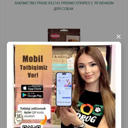
ЛАКОМСТВО TRIXIE #31741 PREMIO STRIPES С ЯГНЁНКОМ
ДЛЯ СОБАК.
×
( Отзывы)
Масса
Цена
Купить
7.00
1 шт
КУПИТЬ