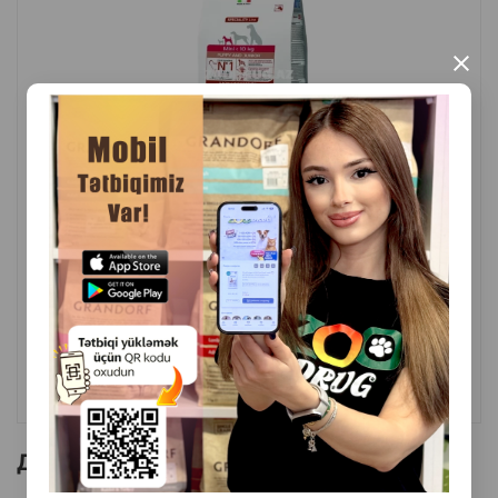
×
( Отзывы)
Масса
Цена
Купить
13.50
Кг (на развес)
176.00
15 кг (мешок)
КУПИТЬ
Другие товоры бренда