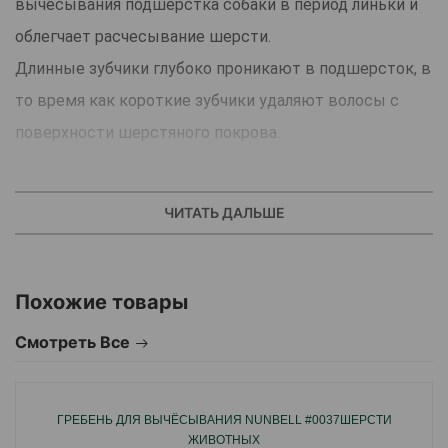
вычесывания подшерстка собаки в период линьки и
облегчает расчесывание шерсти.
Длинные зубчики глубоко проникают в подшерсток, в
то время как короткие зубчики удаляют волосы с
поверхности шерстяного покрова.
Регулярное вычесывание удаляет грязь, выпавшие
волосы и спутанные волосы, что способствует
ЧИТАТЬ ДАЛЬШЕ
поддержанию шерсти собаки или кошки в блестящем
и здоровом состоянии.
Похожие товары
Расчесывайте в направлении оста волос.
Смотреть Все
Страна производитель: Китай.
ГРЕБЕНЬ ДЛЯ ВЫЧЁСЫВАНИЯ NUNBELL #0037ШЕРСТИ
ЖИВОТНЫХ