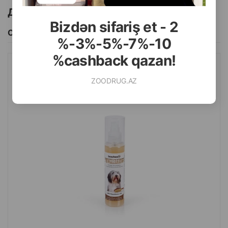
Другие товоры бренда
Bizdən sifariş et - 2
Смотреть Все
%-3%-5%-7%-10
%cashback qazan!
СПРЕЙ BEEZTEES TANGLE FIX 150 МЛ.
ZOODRUG.AZ