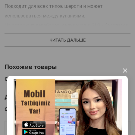
Подходит для всех типов шерсти и может
использоваться между купаниями.
Не содержит парабенов, силиконов и SLS - безопасен
для чувствительной кожи.
ЧИТАТЬ ДАЛЬШЕ
Идеален для профессионального и домашнего
груминга.
Похожие товары
×
Страна производства: Литва.
Смотреть Все
Другие товоры бренда
Смотреть Все
ШАМПУНЬ TAURO HEALTHY COAT NOURISHING SHAMPOO