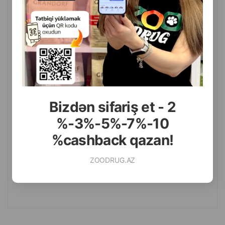
ПИТАТЕЛЬНЫЙ ДЛЯ СОБАК И КОТОВ ВСЕХ ПОРОД 250 МЛ.
Bizdən sifariş et - 2
%-3%-5%-7%-10
%cashback qazan!
( Отзывы)
ZOODRUG.AZ
Масса
Цена
Купить
Hет
23.00
1 шт
B наличии