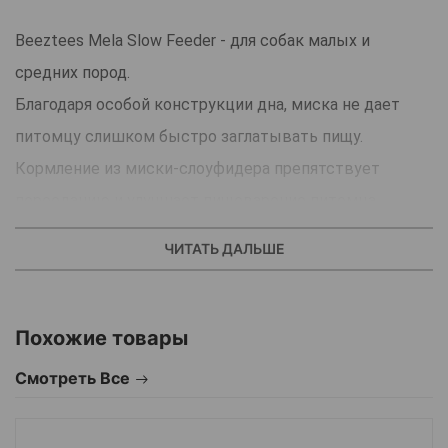
Beeztees Mela Slow Feeder - для собак малых и
средних пород.
Благодаря особой конструкции дна, миска не дает
питомцу слишком быстро заглатывать пищу.
Кормление из миски-слоуфидера препятствует
перееданию и улучшает пищеварение питомца.
Но, в отличие от мисок, которые просто мешают
ЧИТАТЬ ДАЛЬШЕ
собаке есть, эта миска фактически превращает еду в
игру.
Собаки учатся «гоняться» за едой через лабиринты
Похожие товары
хребтов и долин, что делает обеденное время более
Смотреть Все
похожим на охоту.
Поскольку миска «награждает» за игру кусочками