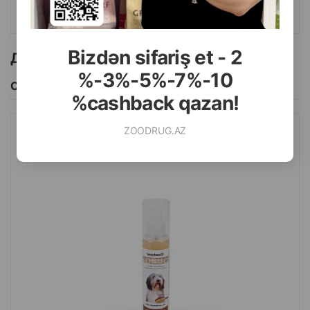
КУПИТЬ
Bizdən sifariş et - 2
Другие товоры бренда
%-3%-5%-7%-10
Смотреть Все
%cashback qazan!
ZOODRUG.AZ
СПРЕЙ BEEZTEES TANGLE FIX 150 МЛ.