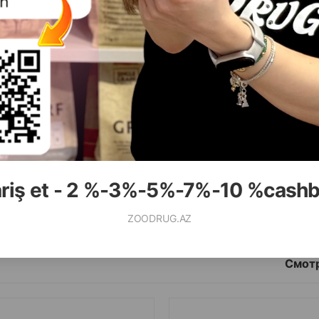
( Отзывы)
( Отзывы)
асса
Цена
Купить
Масса
Цена
30.00
11.20
1 шт
1 шт
ariş et - 2 %-3%-5%-7%-10 %cash
КУПИТЬ
К
ZOODRUG.AZ
Смотр