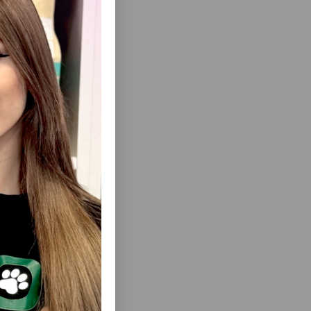
 и
еть Все
ATLANTIK
МИСКА TRIXIE 24535 DOUBLE
:СИНИЙ
КЕРАМИЧЕСКАЯ. ОБЪЁМ: 2Х300 МЛ.
7