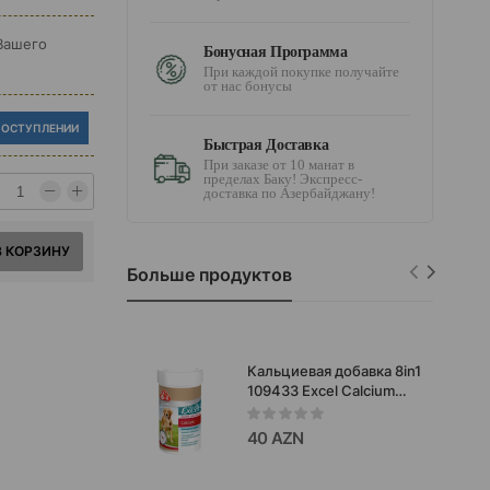
Вашего
Бонусная Программа
При каждой покупке получайте
от нас бонусы
ПОСТУПЛЕНИИ
Быстрая Доставка
При заказе от 10 манат в
пределах Баку! Экспресс-
доставка по Азербайджану!
В КОРЗИНУ
Больше продуктов
Кальциевая добавка 8in1
109433 Excel Calcium
для здоровья зубов и
костей для собак 470
40 AZN
таб.