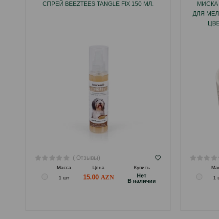
СПРЕЙ BEEZTEES TANGLE FIX 150 МЛ.
МИСКА 
ДЛЯ МЕЛ
ЦВЕ
( Отзывы)
Масса
Цена
Купить
Ма
Hет
15.00
1 шт
1 
B наличии