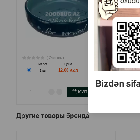
Страна производитель: Китай.
( Отзывы)
Масса
Цена
Купить
М
12.00
1 шт
Bizdən sif
КУПИТЬ
Другие товоры бренда