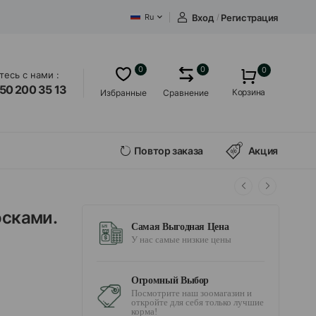
Вход
/
Регистрация
Ru
0
0
0
есь с нами :
50 200 35 13
Корзина
Избранные
Сравнение
Повтор заказа
Акция
осками.
Самая Выгодная Цена
У нас самые низкие цены
Огромный Выбор
Посмотрите наш зоомагазин и
откройте для себя только лучшие
корма!