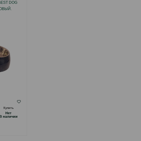
BEST DOG
МИСКА ДЛЯ МЕДЛЕННОГО ПОЕДАНИЯ
ТОВЫЙ.
BEEZTEES MELA SLOW FEEDER ДЛЯ
СОБАК МАЛЫХ И СРЕДНИХ ПОРОД.
ЦВЕТ: СЕРО-ЗЕЛЕНЫЙ. ОБЪЕМ: 300 МЛ.
( Отзывы)
Купить
Масса
Цена
Купить
Hет
Hет
25.00
1 шт
B наличии
B наличии