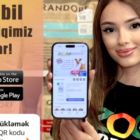
ды и любого вида корма.
 вступает в реакции с содержимым, не меняет вкус, запах
ЧИТАТЬ ДАЛЬШЕ
ивое сочетание цветов и дизайн делают миску очень
Смотр
ания!
СКА TRIXIE 24791 DOUBLE
МИСКА TRIXIE KERAMIK NAPF 
ИЧЕСКАЯ. ЦВЕТ: MIX. ОБЪЁМ:
ДЛЯ СОБАК И КОШЕК ЦВЕТ
2Х300МЛ
ОБЪЁМ:400 МЛ #246