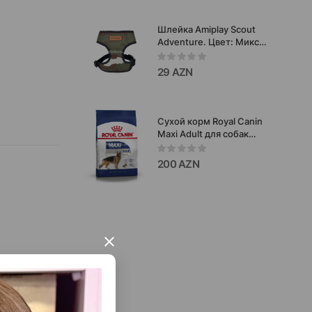
Шлейка Amiplay Scout
Adventure. Цвет: Микс.
Размер: S 28х33-48 см.
29 AZN
Сухой корм Royal Canin
Maxi Adult для собак
крупных пород (весом
от 26 до 44 кг) в
200 AZN
возрасте от 15 месяцев
до 5 лет 15кг
×