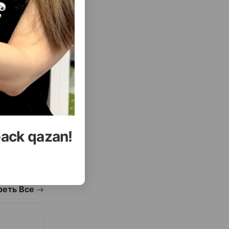
( Отзывы)
Купить
Масса
Цена
Купить
27.50
1 шт
back qazan!
УПИТЬ
КУПИТЬ
еть Все