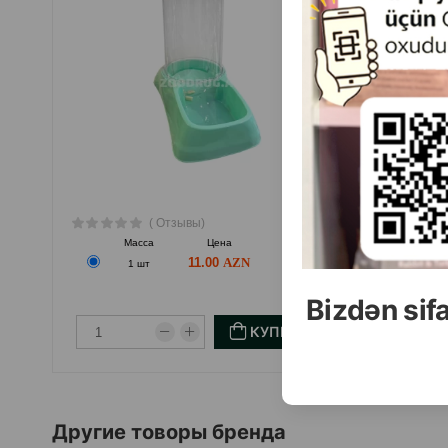
Уведомления об уровне воды и ресурсе фильтра
Тихая работа и ночной режим
Объем, достаточный для круглосуточного использ
Страна производителя:Китай.
( Отзывы)
Масса
Цена
Купить
М
11.00
1 шт
Bizdən sif
КУПИТЬ
Другие товоры бренда