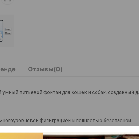
ренде
Отзывы(0)
 умный питьевой фонтан для кошек и собак, созданный д
 многоуровневой фильтрацией и полностью безопасной
ройство надежным и удобным для ежедневного использова