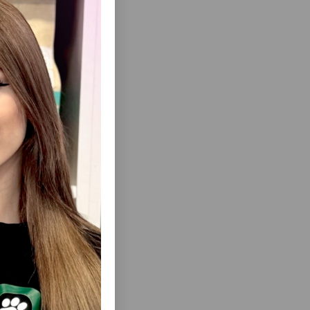
альное
 состояние
печивая
и
еть Все
МУШКА
ЗАПАСНОЙ НАСОС ДЛЯ ФОНТАНОВ
СОБАК И
PETKIT – КОМПАКТНЫЙ, ТИХИЙ И
. ОБЪЕМ
ЭФФЕКТИВНЫЙ МОДУЛЬ ЦИРКУЛЯЦИИ
ВОДЫ, РАЗРАБОТАННЫЙ СПЕЦИАЛЬНО
ДЛЯ ПОДДЕРЖАНИЯ СТАБИЛЬНОЙ