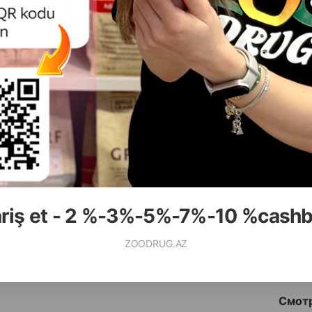
ования
( Отзывы)
( Отзывы)
асса
Цена
Купить
Масса
Цена
66.00
11.00
1 шт
1 шт
ariş et - 2 %-3%-5%-7%-10 %cash
КУПИТЬ
К
ZOODRUG.AZ
Смотр