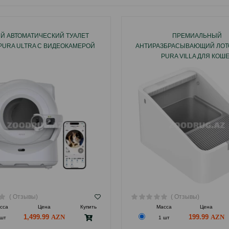
Й АВТОМАТИЧЕСКИЙ ТУАЛЕТ
ПРЕМИАЛЬНЫЙ
 PURA ULTRA С ВИДЕОКАМЕРОЙ
АНТИРАЗБРАСЫВАЮЩИЙ ЛОТО
PURA VILLA ДЛЯ КОШ
( Отзывы)
( Отзывы)
сса
Цена
Купить
Масса
Цена
1,499.99
199.99
 шт
1 шт