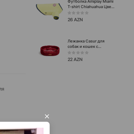
Футболка Amiplay Miami
T-shirt Chiahuahua Цвет:
Зеленый. Размеры: Size
25 см. g 25 см. b 29 см. d
26 AZN
42 см. Код товара:
255258.
Лежанка Casur для
собак и кошек c
бордовым
цветом 45x35xh13см
22 AZN
#4020013
ля
×
ния.