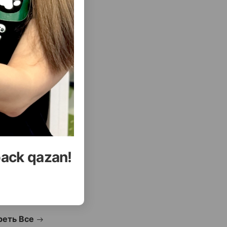
РАБОТЫ ПИТЬЕВЫХ ФОНТАНОВ
( Отзывы)
Купить
Масса
Цена
Купить
24.99
1 шт
back qazan!
УПИТЬ
КУПИТЬ
еть Все