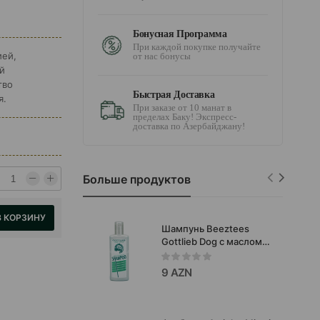
Бонусная Программа
При каждой покупке получайте
ией,
от нас бонусы
й
тво
Быстрая Доставка
я.
При заказе от 10 манат в
пределах Баку! Экспресс-
доставка по Азербайджану!
Больше продуктов
В КОРЗИНУ
Шампунь Beeztees
Gottlieb Dog с маслом
макадамии для собак с
белой шерстью, 300 мл
9 AZN