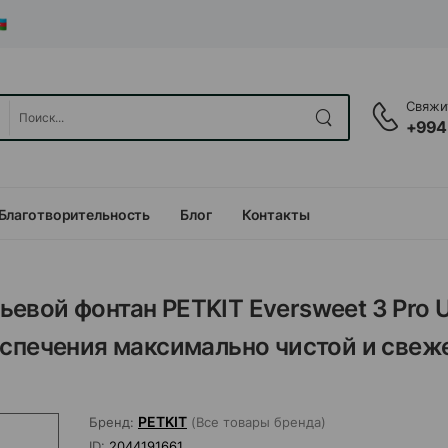
Свяжит
+994
Благотворительность
Блог
Контакты
евой фонтан PETKIT Eversweet 3 Pro 
еспечения максимально чистой и свеж
PETKIT
Бренд:
(Все товары бренда)
ID:
2044191661