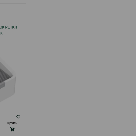
УМНЫЙ САМООЧИЩАЮЩИЙСЯ ТУАЛЕТ
К PETKIT
PETKIT PURABOX CRYSTAL DUO С AI-
ЕК
КАМЕРОЙ
( Отзывы)
Купить
Масса
Цена
Купить
499.99
1 шт