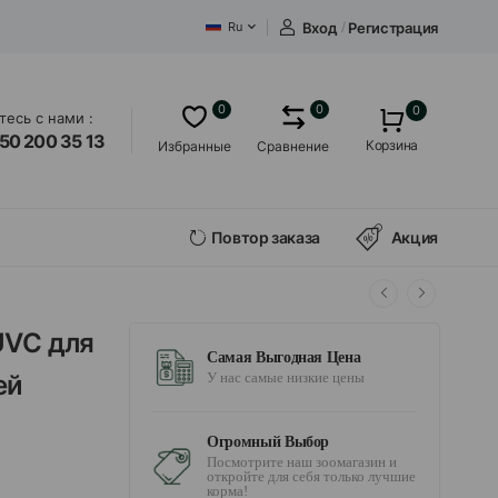
Вход
/
Регистрация
Ru
0
0
0
есь с нами :
50 200 35 13
Корзина
Избранные
Сравнение
Повтор заказа
Акция
UVC для
Самая Выгодная Цена
ей
У нас самые низкие цены
Огромный Выбор
Посмотрите наш зоомагазин и
откройте для себя только лучшие
корма!