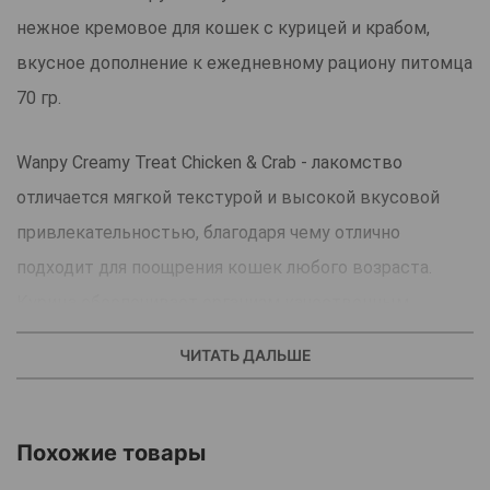
нежное кремовое для кошек с курицей и крабом,
вкусное дополнение к ежедневному рациону питомца
70 гр.
Wanpy Creamy Treat Chicken & Crab - лакомство
отличается мягкой текстурой и высокой вкусовой
привлекательностью, благодаря чему отлично
подходит для поощрения кошек любого возраста.
Курица обеспечивает организм качественным
белком, а краб придает угощению насыщенный вкус и
ЧИТАТЬ ДАЛЬШЕ
аромат.
Формула легко усваивается, способствует
комфортному пищеварению и не содержит
Похожие товары
искусственных красителей и консервантов.