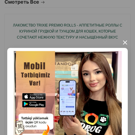
Смотреть Все
Лакомство можно давать отдельно, использовать
как топпинг к основному корму или для укрепления
контакта с питомцем во время игр и обучения.
ЛАКОМСТВО TRIXIE PREMIO ROLLS - АППЕТИТНЫЕ РОЛЛЫ С
КУРИНОЙ ГРУДКОЙ И ТУНЦОМ ДЛЯ КОШЕК, КОТОРЫЕ
СОЧЕТАЮТ НЕЖНУЮ ТЕКСТУРУ И НАСЫЩЕННЫЙ ВКУС
×
Страна - производитель: Китай.
50GR #42763.
( Отзывы)
Масса
Цена
Купить
5.60
1 шт