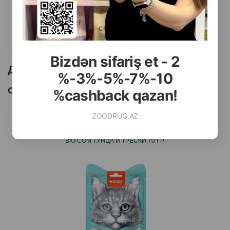
КУПИТЬ
Bizdən sifariş et - 2
Другие товоры бренда
%-3%-5%-7%-10
Смотреть Все
%cashback qazan!
ZOODRUG.AZ
ЛАКОМСТВО WANPY CREAMY TUNA&CODFISH ДЛЯ КОШЕК СО
ВКУСОМ ТУНЦА И ТРЕСКИ 70 ГР.