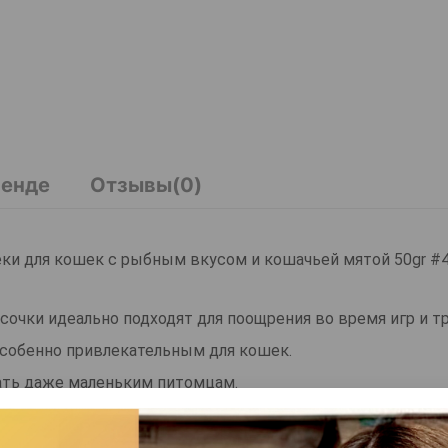
ренде
Отзывы(0)
снеки для кошек с рыбным вкусом и кошачьей мятой 50gr #
 кусочки идеально подходят для поощрения во время игр и т
собенно привлекательным для кошек.
ать даже маленьким питомцам.
ереснее и любимее для питомца.