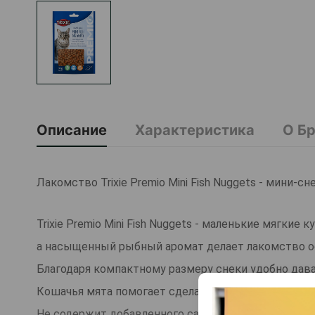
Описание
Характеристика
О Б
Лакомство Trixie Premio Mini Fish Nuggets - мини-
Trixie Premio Mini Fish Nuggets - маленькие мягкие
а насыщенный рыбный аромат делает лакомство о
Благодаря компактному размеру снеки удобно дав
Кошачья мята помогает сделать угощение еще инт
Не содержит добавленного сахара и глютена.