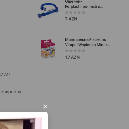
Ошейник
Ferplast прочный и
удобный нейлоновый
для собак C10/32
7 AZN
Минеральный камень
Vitapol Wapienko Mineral
Block с апельсином для
декоративных птиц
1.7 AZN
35г.#2054
42741.
ренировок,
×