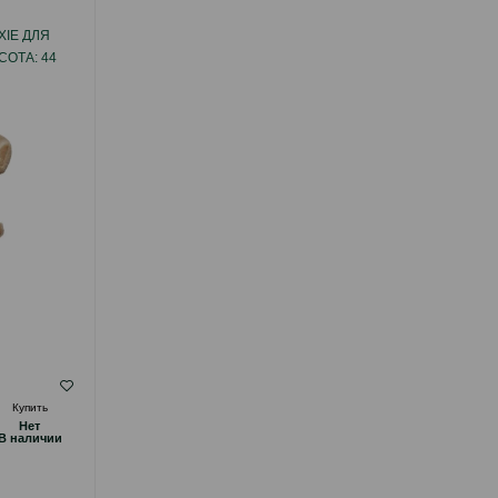
XIE ДЛЯ
МИСКА TRIXIE КЕРАМИЧЕСКАЯ. ЦВЕТ:
СОТА: 44
БЕЛЫЙ-СЕРЫЙ. ОБЪЕМ: 600 МЛ.
( Отзывы)
Купить
Масса
Цена
Купить
Hет
Hет
14.00
1 шт
B наличии
B наличии