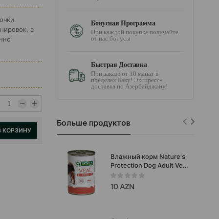
сочки
Бонусная Программа
нировок, а
При каждой покупке получайте
от нас бонусы
нно
Быстрая Доставка
При заказе от 10 манат в
пределах Баку! Экспресс-
доставка по Азербайджану!
Больше продуктов
В КОРЗИНУ
Влажный корм Nature's
Protection Dog Adult Veal
Влажный корм с
телятиной и рисом для
10 AZN
взрослых
привередливых собак.
400 гр.