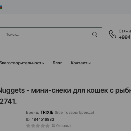
Свяжит
+994
Благотворительность
Блог
Контакты
h Nuggets - мини-снеки для кошек с ры
2741.
TRIXIE
Бренд:
(Все товары бренда)
ID:
1844516883
(0 Отзывы)