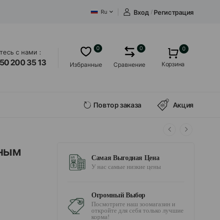
Вход
/
Регистрация
Ru
0
0
0
есь с нами :
50 200 35 13
Корзина
Избранные
Сравнение
Повтор заказа
Акция
бным
Самая Выгодная Цена
У нас самые низкие цены
Огромный Выбор
Посмотрите наш зоомагазин и
откройте для себя только лучшие
корма!