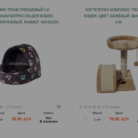
ИК TRIXIE ПЛЮШЕВЫЙ СО
КОГТЕТОЧКА КОМПЛЕКС TRI
НЫМ МАТРАСОМ ДЛЯ КОШЕК.
КОШЕК. ЦВЕТ: БЕЖЕВЫЙ. ВЫ
ОРИЧНЕВЫЙ. РАЗМЕР: 40Х35Х35
СМ.
СМ.
( Отзывы)
( Отзывы)
сса
Цена
Купить
Масса
Цена
Hет
56.00
78.00
шт
1 шт
B наличии