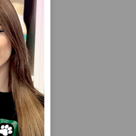
еть Все
T SOFT
ЛАКОМСТВО NUNBELL CAT LICKING
ВЛАЖНОЕ
CANDY - ОРИГИНАЛЬНОЕ ЛАКОМСТВО
ИМЬЯНОМ
ДЛЯ КОШЕК В ФОРМЕ ЛИЗУНЦА,
 ГР.
КОТОРОЕ ПОМОГАЕТ РАЗНООБРАЗИТЬ
ДОСУГ ПИТОМЦА И ПОДДЕРЖИВАТЬ ЕГО
ИНТЕРЕС К ИГРЕ #0297.