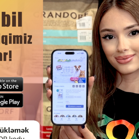
ЧИТАТЬ ДАЛЬШЕ
Смотр
МСТВО WANPY CREAMY TUNA
ЛАКОМСТВО CARNILOVE CA
 НЕЖНОЕ ПЮРЕ ИЗ ТУНЦА ДЛЯ
SNACK БЕЗЗЕРНОВОЕ ПОЛУ
КОШЕК 70 ГР.
ЛАКОМСТВО С КУРИЦЕЙ И Т
ДЛЯ ВЗРОСЛЫХ КОШЕК 50