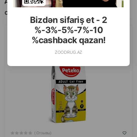
Другие товоры бренда
Смотреть Все
Bizdən sifariş et - 2
%-3%-5%-7%-10
СУХОЙ КОРМ PETEKO ADULT CAT FOOD ДЛЯ ВЗРОСЛЫХ
%cashback qazan!
КОШЕК СО ВКУСОМ КУРИЦЫ 15КГ
ZOODRUG.AZ
( Отзывы)