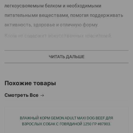
легкоусвояемым белком и необходимыми
питательными веществами, помогая поддерживать
активность, здоровье и отличную форму.
Корм не содержит искусственных красителей,
консервантов и добавок, что делает его безопасным
выбором для заботливых владельцев. Лёгкая
ЧИТАТЬ ДАЛЬШЕ
консистенция в желе способствует хорошему
аппетиту и удобному усвоению.
Похожие товары
Peteko Adult Dog Wet Food
— это вкусный и
сбалансированный рацион для энергии, здоровья и
Смотреть Все
радости вашего питомца каждый день.
ВЛАЖНЫЙ КОРМ GEMON ADULT MAXI DOG BEEF ДЛЯ
ВЗРОСЛЫХ СОБАК С ГОВЯДИНОЙ 1250 ГР #87903.