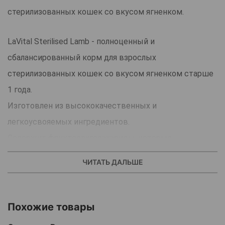
стерилизованных кошек со вкусом ягненком.
LaVital Sterilised Lamb - полноценный и
сбалансированный корм для взрослых
стерилизованных кошек со вкусом ягненком старше
1 года.
Изготовлен из высококачественных и
легкоусвояемых ингредиентов.
Содержит фруктоолигосахариды, которые
способствуют оптимальной перистальтике
ЧИТАТЬ ДАЛЬШЕ
кишечника.
Низкокалорийная формула поддерживает
оптимальную кондицию организма кастрированных
Похожие товары
кошек.