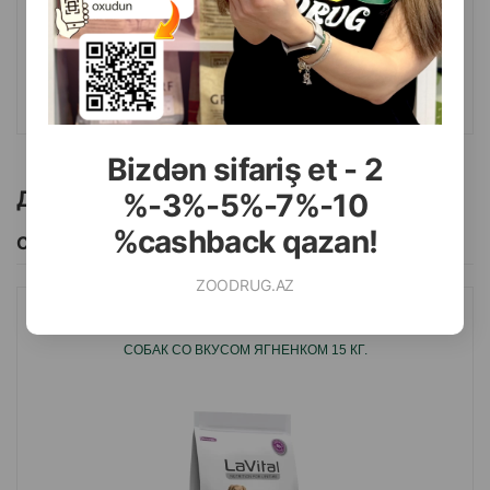
102.90
15 кг (мешок)
КУПИТЬ
Bizdən sifariş et - 2
Другие товоры бренда
%-3%-5%-7%-10
%cashback qazan!
Смотреть Все
ZOODRUG.AZ
СУХОЙ КОРМ LAVITAL DOG ADULT LAMB ДЛЯ ВЗРОСЛЫХ
СОБАК СО ВКУСОМ ЯГНЕНКОМ 15 КГ.