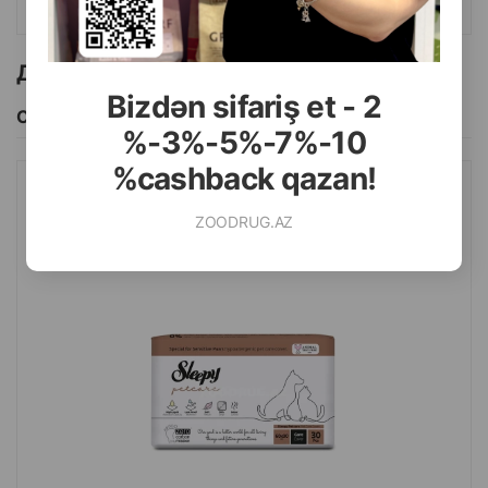
Страна производитель: Турция.
Другие товоры бренда
Bizdən sifariş et - 2
Смотреть Все
%-3%-5%-7%-10
%cashback qazan!
ПЕЛЕНКИ SLEEPY SENSITIVE ДЛЯ ДОМАШНИХ ЖИВОТНЫХ.
ZOODRUG.AZ
РАЗМЕР 60Х90 СМ. 30 ШТ.