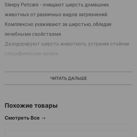
Sleepy Petcare - очищают шерсть домашних
животных от различных видов загрязнений.
Комплексно ухаживают за шерстью, обладая
лечебными свойствами.
Дезодорируют шерсть животного, устраняя стойкие
специфические запахи.
Обладают свойствами кондиционера, облегчая
расчесывание шерсти.
ЧИТАТЬ ДАЛЬШЕ
Помогают ослабить аллергическую реакцию
человека на шерсть животного.
Придают шерсти натуральный блеск и здоровый вид,
Похожие товары
делая ее более ухоженной.
Смотреть Все
Особенности:
Снижают аллергическую реакцию человека на