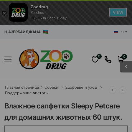
Zoodrug
VIEW
Zoodrug
FREE - In Google Play
АЗИН АЗЕРБАЙДЖАНА
Ru
0
0
Главная страница
Собаки
Здоровье и уход
Поддержание чистоты
Влажное салфетки Sleepy Petcare
для домашних животных 60 штук.