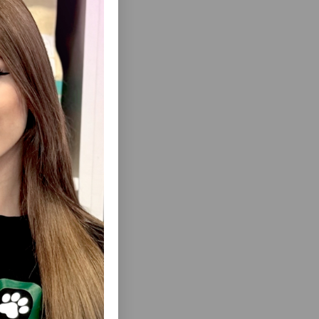
еть Все
IE ДЛЯ
ЛАКОМСТВО TRIXIE DENTINOS -
ЕНА ДЛЯ
ХРУСТЯЩИЕ ПОДУШЕЧКИ ДЛЯ КОШЕК С
,100 Г
ВИТАМИНАМИ, СОЗДАННЫЕ ДЛЯ
ЕЖЕДНЕВНОГО УХОДА ЗА ПИТОМЦЕМ
50GR #4266.