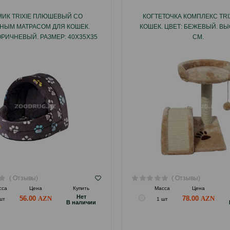
ИК TRIXIE ПЛЮШЕВЫЙ СО
КОГТЕТОЧКА КОМПЛЕКС TRI
НЫМ МАТРАСОМ ДЛЯ КОШЕК.
КОШЕК. ЦВЕТ: БЕЖЕВЫЙ. ВЫ
ОРИЧНЕВЫЙ. РАЗМЕР: 40Х35Х35
СМ.
СМ.
( Отзывы)
( Отзывы)
сса
Цена
Купить
Масса
Цена
Hет
56.00
78.00
шт
1 шт
B наличии