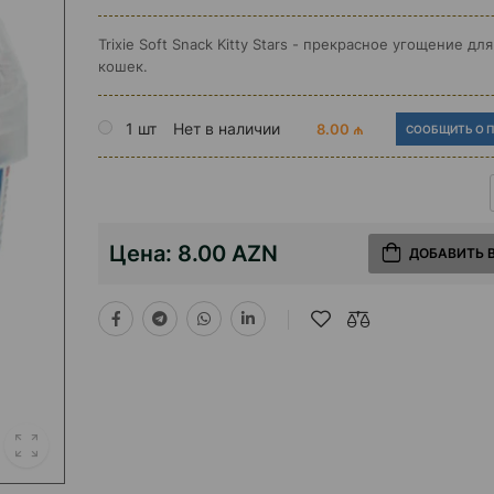
Trixie Soft Snack Kitty Stars - прекрасное угощение для
кошек.
1 шт
Нет в наличии
8.00 ₼
СООБЩИТЬ О 
Цена:
8.00 AZN
ДОБАВИТЬ 