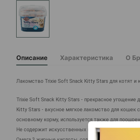
Описание
Характеристика
О Б
Лакомство Trixie Soft Snack Kitty Stars для котят 
Trixie Soft Snack Kitty Stars - прекрасное угощение
Kitty Stars - вкусное мягкое лакомство для коше
основному корму, используется также для поощрен
Не содержит искусственных красителей, сахара и у
Омега 3 жирные кислоты, содержащиеся в лососе,