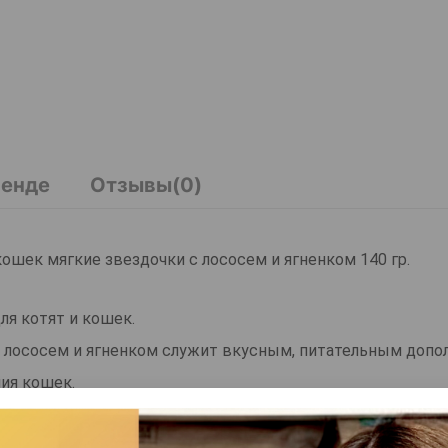
ренде
Отзывы(0)
и кошек мягкие звездочки с лососем и ягненком 140 гр.
 для котят и кошек.
к с лососем и ягненком служит вкусным, питательным допо
ия кошек.
силителей вкуса.
 предотвращают воспалительные процессы в организме.