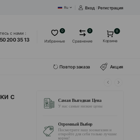
Вход
/
Регистрация
Ru
0
0
0
есь с нами :
50 200 35 13
Корзина
Избранные
Сравнение
Повтор заказа
Акция
ки с
Самая Выгодная Цена
У нас самые низкие цены
Огромный Выбор
Посмотрите наш зоомагазин и
откройте для себя только лучшие
корма!