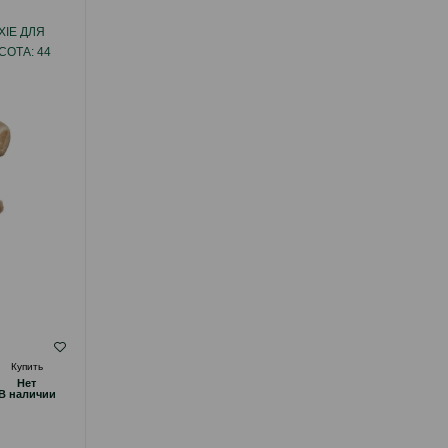
XIE ДЛЯ
МИСКА TRIXIE КЕРАМИЧЕСКАЯ. ЦВЕТ:
СОТА: 44
БЕЛЫЙ-СЕРЫЙ. ОБЪЕМ: 600 МЛ.
( Отзывы)
Купить
Масса
Цена
Купить
Hет
Hет
14.00
1 шт
B наличии
B наличии