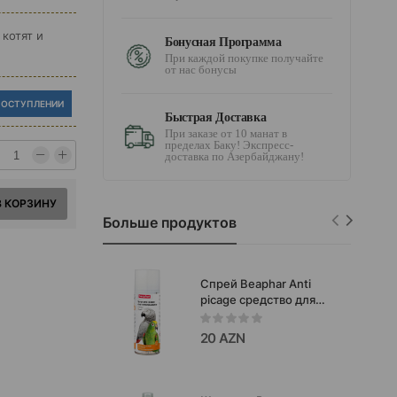
 котят и
Бонусная Программа
При каждой покупке получайте
от нас бонусы
ПОСТУПЛЕНИИ
Быстрая Доставка
При заказе от 10 манат в
пределах Баку! Экспресс-
доставка по Азербайджану!
В КОРЗИНУ
Больше продуктов
Спрей Beaphar Anti
picage средство для
предотвращения
выдергивания перьев
20 AZN
самими птицами 200
мл.