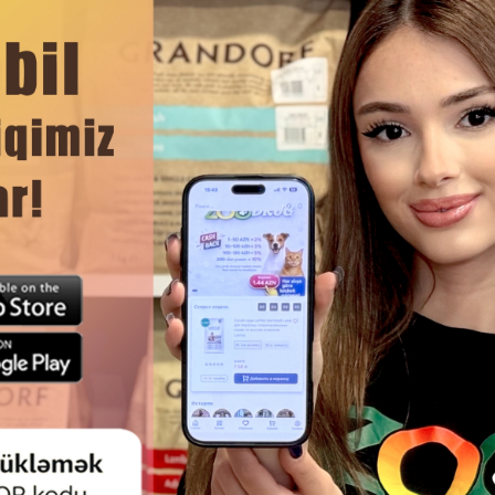
адолго остается свежей.
ЧИТАТЬ ДАЛЬШЕ
Смотр
 CAT-A-DENT BITS ХРУСТЯЩИЕ
ОРГАНИЧЕСКАЯ ТРАВА TRIX
ШЕЧКИ ДЛЯ ЧИСТКИ ЗУБОВ
КОШЕК — НАТУРАЛЬНЫЕ СЕМ
ГАЮТ ПОДДЕРЖИВАТЬ ЗУБЫ
ЗДОРОВОГО ПИЩЕВАРЕНИЯ
ЧИСТЫМИ И ЗДОРОВЫМИ 35 GR