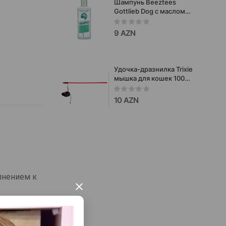
Шампунь Beeztees
Gottlieb Dog с маслом
макадамии для собак с
белой шерстью, 300 мл
9 AZN
Удочка-дразнилка Trixie
мышка для кошек 100
см.
10 AZN
лнением к
×