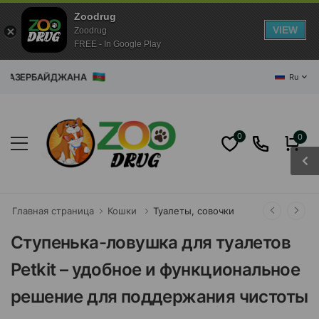
Zoodrug
VIEW
Zoodrug
FREE - In Google Play
РБАЙДЖАНА
Ru
0
0
Главная страница
Кошки
Туалеты, совочки
Ступенька-ловушка для туалетов
Petkit – удобное и функциональное
решение для поддержания чистоты