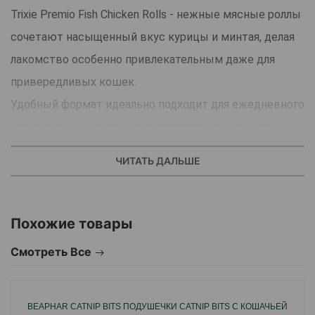
Trixie Premio Fish Chicken Rolls - нежные мясные роллы
сочетают насыщенный вкус курицы и минтая, делая
лакомство особенно привлекательным даже для
привередливых кошек.
Удобный формат идеально подходит для ежедневного
поощрения, игр и вкусного дополнения к рациону
питомца.
ЧИТАТЬ ДАЛЬШЕ
Trixie Premio Fish Chicken Rolls имеют мягкую текстуру
и легко делятся на небольшие кусочки.
Отличный вариант для угощения дома или во время
Похожие товары
активных игр с любимцем.
Смотреть Все
Не содержит добавленного сахара и глютена.
Страна - производитель: Китай.
BEAPHAR CATNIP BITS ПОДУШЕЧКИ CATNIP BITS С КОШАЧЬЕЙ