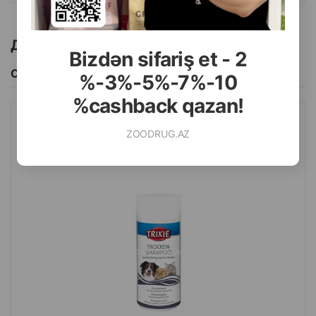
Другие товоры бренда
Bizdən sifariş et - 2
Смотреть Все
%-3%-5%-7%-10
%cashback qazan!
СУХОЙ ШАМПУНЬ TRIXIE ГИПОАЛЛЕРГЕННЫЙ ДЛЯ СОБАК,
ZOODRUG.AZ
КОШЕК И МЕЛКИХ ЖИВОТНЫХ 100 ГР.#29181