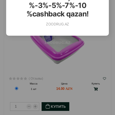
МАЛИНОВЫЙ. РАЗМЕР: 50Х35 СМ.
%-3%-5%-7%-10
%cashback qazan!
ZOODRUG.AZ
( Отзывы)
Масса
Цена
Купить
14.00
1 шт
КУПИТЬ