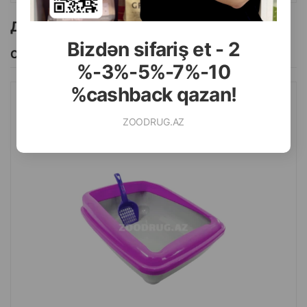
Страна производитель: Турция.
Другие товоры бренда
Bizdən sifariş et - 2
Смотреть Все
%-3%-5%-7%-10
%cashback qazan!
ЛОТОК ДЛЯ КОШЕК С БОРТИКОМ И ЛОПАТКОЙ. ЦВЕТ:
ZOODRUG.AZ
МАЛИНОВЫЙ. РАЗМЕР: 50Х35 СМ.