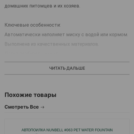
домашних питомцев и их хозяев.
Ключевые особенности:
Автоматически наполняет миску с водой или кормом.
Выполнена из качественных материалов.
Легко разбирать и мыть.
Иногда хозяева вынуждены оставлять своих
ЧИТАТЬ ДАЛЬШЕ
питомцев дома на долгое время.
В таких случаях, им на помощь приходит
автокормушка/автопоилка.
Похожие товары
Автокормушка/автопоилка представляет собой
Смотреть Все
ёмкость для сухого корма либо воды в виде
пластикового стакана с крышкой, опирающегося на
АВТОПОИЛКА NUNBELL #063 PET WATER FOUNTAIN
основание, выполненное в форме миски.