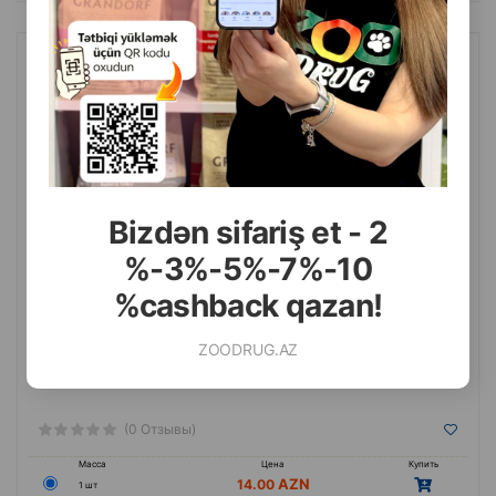
Лоток для кошек с бортиком и лопаткой. Цвет: Красный. Размер:
50х35 см.
Bizdən sifariş et - 2
%-3%-5%-7%-10
%cashback qazan!
ZOODRUG.AZ
(0 Отзывы)
Масса
Цена
Купить
14.00
1 шт