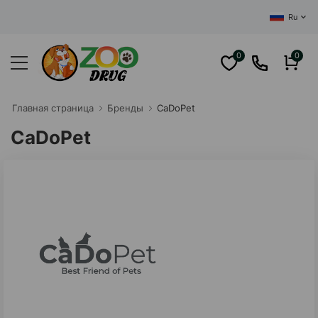
ЦЕНТРАЛЬНЫЙ И
Ru
0
0
Главная cтраница
Бренды
CaDoPet
CaDoPet