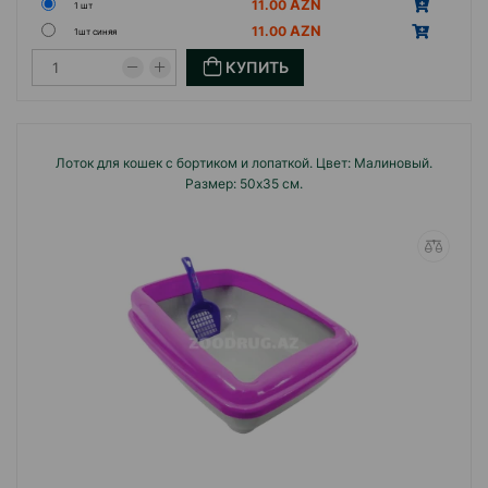
цветочный, лаванда, «Паразитол»)
11.00
1 шт
11.00
1шт синяя
Ароматизаторы-поглотители запаха: разные
КУПИТЬ
ароматы (лаванда, клубника, дыня, апельсин)
Лоток для кошек с бортиком и лопаткой. Цвет: Малиновый.
Размер: 50х35 см.