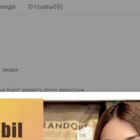
ренде
Отзывы(0)
 запахи.
ые будут держать лоток закрытым.
вым кошкам и котам, которые стесняются справлять ест
ЧИТАТЬ ДАЛЬШЕ