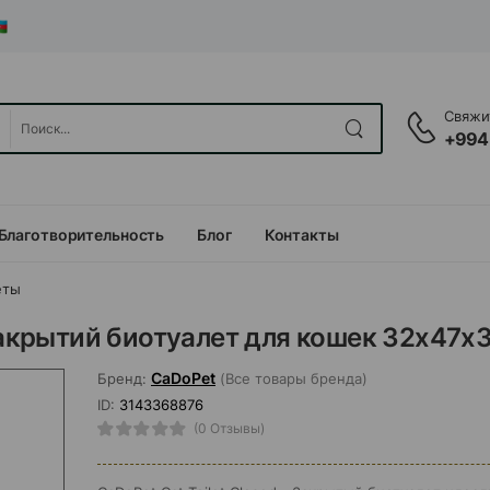
Свяжит
+994
Благотворительность
Блог
Контакты
еты
 закрытий биотуалет для кошек 32х47х
CaDoPet
Бренд:
(Все товары бренда)
ID:
3143368876
(0 Отзывы)