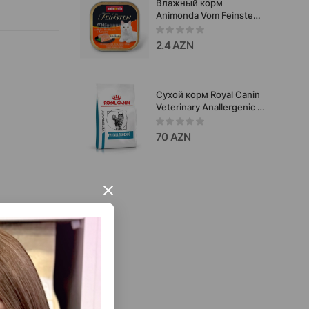
Влажный корм
Animonda Vom Feinsten
Adult с курицей,
говядиной и морковью
2.4 AZN
для взрослых кошек 100
гр.#83262
Сухой корм Royal Canin
Veterinary Anallergenic -
полнорационный
ветеринарный рацион
70 AZN
для взрослых кошек с
пищевой аллергией и
выраженной пищевой
непереносимостью.
×
ественные