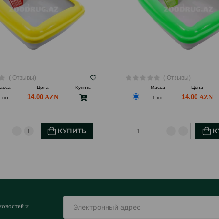
( Отзывы)
( Отзывы)
асса
Цена
Купить
Масса
Цена
14.00
14.00
1 шт
1 шт
КУПИТЬ
К
новостей и