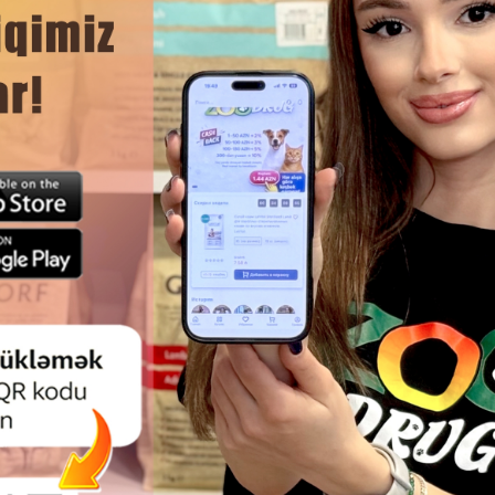
Смотр
T CAT TOILET CLOSED ЖЕЛТЫЙ
СОВОК NUNBELL #0023 ПЛА
ЫТИЙ БИОТУАЛЕТ ДЛЯ КОШЕК
ДЛЯ КОШАЧЬЕГО ТУАЛЕТ
32Х47Х36 СМ