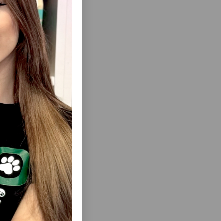
еть Все
СТИКОВЫЙ
БИОТУАЛЕТ STEFANPLAST CATHY 56
А .
ТУАЛЕТ ДЛЯ КОШЕК С ФИЛЬТРОМ 56 X 40
X 40 СМ СЕРЫЙ