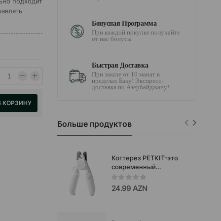
льно подходит
равлять
Бонусная Программа
При каждой покупке получайте
от нас бонусы
Быстрая Доставка
При заказе от 10 манат в
пределах Баку! Экспресс-
доставка по Азербайджану!
В КОРЗИНУ
Больше продуктов
Когтерез PETKIT-это
современный
инструмент для
безопасного и
24.99 AZN
аккуратного
подрезания когтей у
собак и кошек.