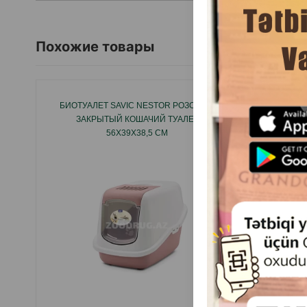
Похожие товары
БИОТУАЛЕТ SAVIC NESTOR РОЗОВЫЙ
CADOPE
ЗАКРЫТЫЙ КОШАЧИЙ ТУАЛЕТ
ЗАКР
56X39X38,5 СМ