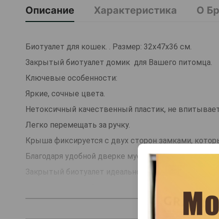
Описание
Характеристика
О Б
Биотуалет для кошек. . Размер: 32х47х36 см.
Закрытый биотуалет домик для Вашего питомца.
Ключевые особенности:
Яркие, сочные цвета.
Нетоксичный качественный пластик, не впитывает
Легко перемещать за ручку.
Крыша фиксируется с двух сторон замками, котор
Благодаря удобной дверке мусор остается внутри.
Закрытый биотуалет идеально подходит застенчи
нужды в чьем-либо присутствии.