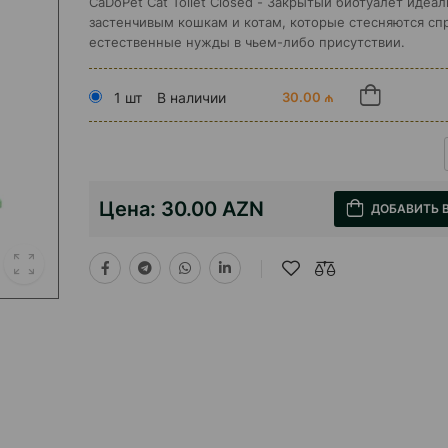
CaDoPet Cat Toilet Closed - Закрытый биотуалет идеа
застенчивым кошкам и котам, которые стесняются сп
естественные нужды в чьем-либо присутствии.
1 шт
В наличии
30.00 ₼
Цена:
30.00 AZN
ДОБАВИТЬ 