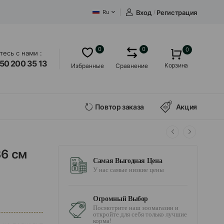
Вход
/
Регистрация
Ru
0
0
0
есь с нами :
50 200 35 13
Корзина
Избранные
Сравнение
Повтор заказа
Акция
36 см
Самая Выгодная Цена
У нас самые низкие цены
Огромный Выбор
Посмотрите наш зоомагазин и
откройте для себя только лучшие
корма!