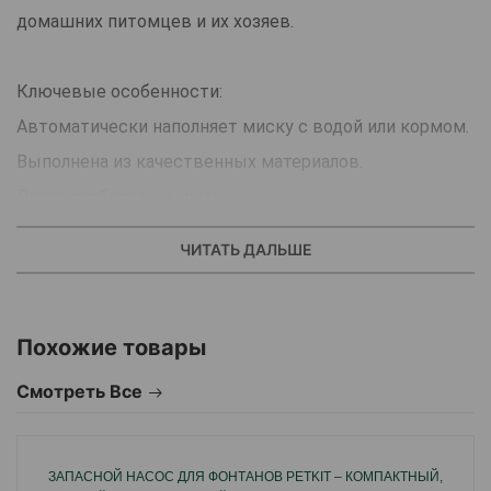
домашних питомцев и их хозяев.
Ключевые особенности:
Автоматически наполняет миску с водой или кормом.
Выполнена из качественных материалов.
Легко разбирать и мыть.
Иногда хозяева вынуждены оставлять своих
ЧИТАТЬ ДАЛЬШЕ
питомцев дома на долгое время.
В таких случаях, им на помощь приходит
автокормушка/автопоилка.
Похожие товары
Автокормушка/автопоилка представляет собой
Смотреть Все
ёмкость для сухого корма либо воды в виде
пластикового стакана с крышкой, опирающегося на
ЗАПАСНОЙ НАСОС ДЛЯ ФОНТАНОВ PETKIT – КОМПАКТНЫЙ,
основание, выполненное в форме миски.