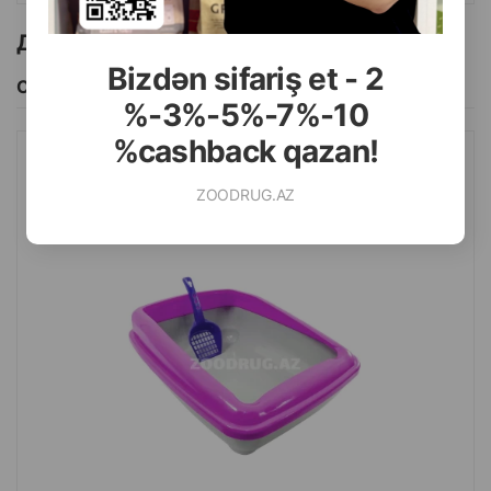
Страна производитель: Турция.
Другие товоры бренда
Bizdən sifariş et - 2
Смотреть Все
%-3%-5%-7%-10
%cashback qazan!
ЛОТОК ДЛЯ КОШЕК С БОРТИКОМ И ЛОПАТКОЙ. ЦВЕТ:
ZOODRUG.AZ
МАЛИНОВЫЙ. РАЗМЕР: 50Х35 СМ.