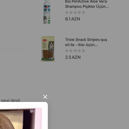
Bio PetActive Aloe Vera
Shampoo Pişiklər Üçün
Aloe Vera Ekstraktı ilə
Şampun 250 ml.
8.1 AZN
Trixie Snack Stripes quş
əti ilə - itlər üçün
qəlyanaltıdır.
2.5 AZN
×
şeyi deyil,