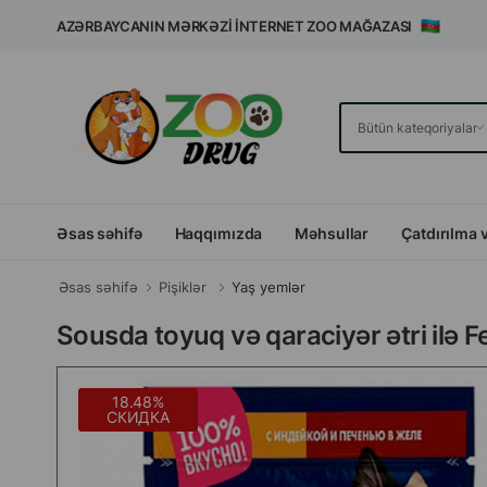
AZƏRBAYCANIN MƏRKƏZI İNTERNET ZOO MAĞAZASI
Əsas səhifə
Haqqımızda
Məhsullar
Çatdırılma 
Əsas səhifə
Pişiklər
Yaş yemlər
Sousda toyuq və qaraciyər ətri ilə Fe
18.48%
СКИДКА