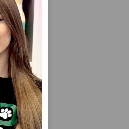
ısını Gör
 BÖYÜK
ALPHAPET WOW PIŞIK ƏTI ÖRDƏK VƏ
AŞ YEM
IÇALAT ŞIRƏLI DILIMLƏR SOUSDA
ZU ƏTI,
HƏSSAS HƏZMƏ MALIK PIŞIKLƏRI 80 QR.