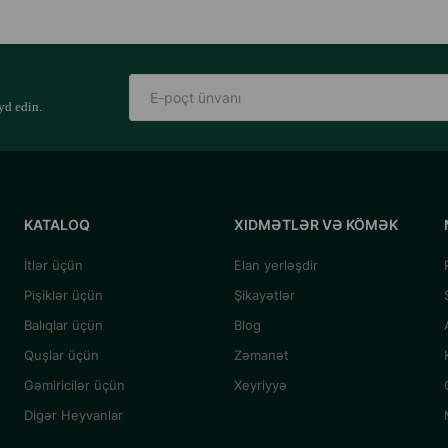
yd edin.
KATALOQ
XIDMƏTLƏR VƏ KÖMƏK
İtlər üçün
Elan yerləşdir
Pişiklər üçün
Şikayətlər
Balıqlar üçün
Blog
Quşlar üçün
Zəmanət
Gəmiricilər üçün
Xeyriyyə
Digər Heyvanlar