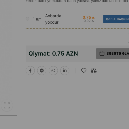
Felix - dadlı yeməkdən daha yaxşısı, yalnız İkili Dadlılıq ola 
Anbarda
0.75 ₼
1 шт
QƏBUL HAQQIN
0.92 ₼
yoxdur
Qiymət:
0.75 AZN
SƏBƏTƏ ƏL