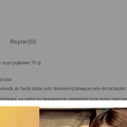
Rəylər(0)
üçün pişiklərin 75 qr.
 bilər.
emidir, iki fərqli dadın sulu tikələrini iştahaaçan jele-də birləşdirir.
sionludur, və yalnız ev heyvanınızın sağlamlığı üçün lazım olan hər 
 və ətir verir.