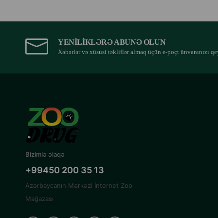
YENILIKLƏRƏ ABUNƏ OLUN
Xəbərlər və xüsusi təkliflər almaq üçün e-poçt ünvanınızı qe
Bizimlə əlaqə
+99450 200 35 13
Azərbaycanın Mərkəzi İnternet Zoo
Mağazası