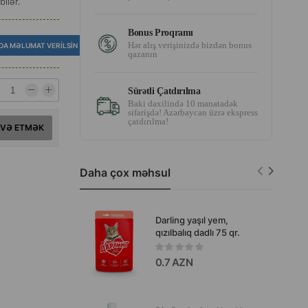
bilər.
Bonus Proqramı
Hər alış verişinizdə bizdən bonus
DA MƏLUMAT VERILSIN
qazanın
Sürətli Çatdırılma
Baki daxilində 10 manatadək
sifarişdə! Azərbaycan üzrə ekspress
çatdırılma!
AVƏ ETMƏK
Daha çox məhsul
Darling yaşıl yem,
qızılbalıq dadlı 75 qr.
0.7 AZN