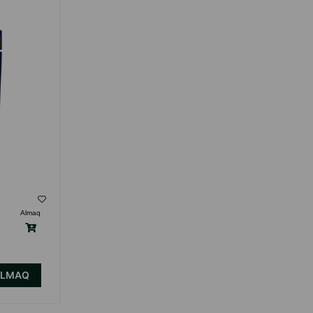
( Rəylər)
Almaq
Çəki
Qiymət
Almaq
Anbarda
0.75
0.92
1 ədəd
Yoxdur
ALMAQ