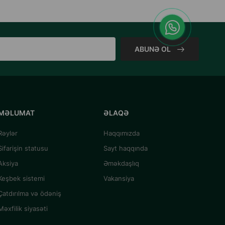
ABUNƏ OL
MƏLUMAT
ƏLAQƏ
Rəylər
Haqqımızda
Sifarişin statusu
Sayt haqqında
Aksiya
Əməkdaşlıq
Keşbek sistemi
Vakansiya
Çatdırılma və ödəniş
Məxfilik siyasəti