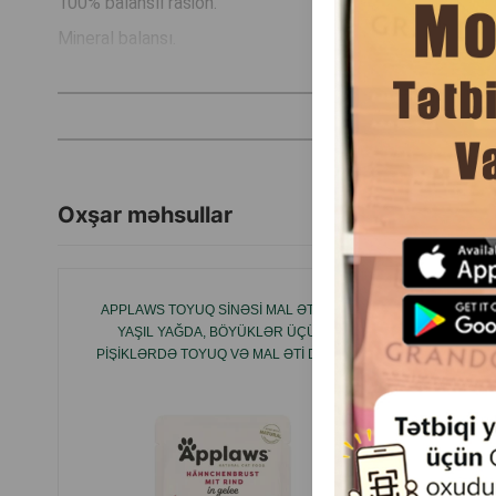
100% balanslı rasion.
Mineral balansı.
D və E vitaminlərini ehtiva edir.
Omega-6 yağlı turşularının mənbəyi.
İstehsalçı ölkə: Rusiya.
Oxşar məhsullar
APPLAWS TOYUQ SINƏSI MAL ƏTI ILƏ
ROYAL
YAŞIL YAĞDA, BÖYÜKLƏR ÜÇÜN
PIŞIKLƏ
PIŞIKLƏRDƏ TOYUQ VƏ MAL ƏTI DADLI
YAŞIL YAĞDA 70 Q.