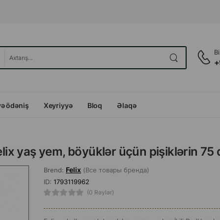
B
+
və ödəniş
Xeyriyyə
Bloq
Əlaqə
lix yaş yem, böyüklər üçün pişiklərin 75 
Felix
Brend:
(Все товары бренда)
ID:
1793119962
(0 Rəylər)