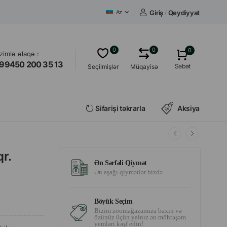
Giriş
/
Qeydiyyat
Az
0
0
0
izimlə əlaqə :
99450 200 35 13
Səbət
Seçilmişlər
Müqayisə
Sifarişi təkrarla
Aksiya
qr.
Ən Sərfəli Qiymət
Ən aşağı qiymətlər bizdə
Böyük Seçim
Bizim zoomağazamıza baxın və
özünüz üçün yalnız ən möhtəşəm
yemləri kəşf edin!