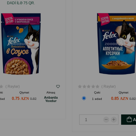
DADI ILƏ 75 QR.
( Rəylər)
( Rəylər)
ki
Qiymət
Almaq
Çəki
Qiymət
Anbarda
0.75
0.85
0.92
0.92
dəd
1 ədəd
Yoxdur