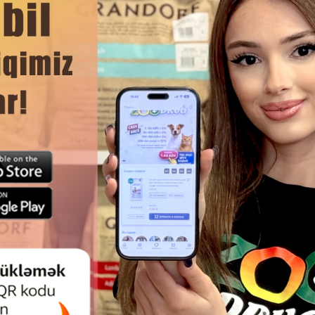
DAHA ÇOX OXU
Ham
 FOOD CAT YAŞIL YEM YETKIN
CLUB 4 PAWS PREMIUM —
R ÜÇÜN, MAL ƏTI PASTASI ILƏ 75
PIŞIKLƏR ÜÇÜN SOUSDA Y
QR.
ASSORTI, 6×80 Q (TOYUQ, QU
SKUMBRIYA)