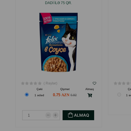
DADI ILƏ 75 QR.
( Rəylər)
Çəki
Qiymət
Almaq
Çə
0.75
0.92
1 ədəd
1 ə
ALMAQ