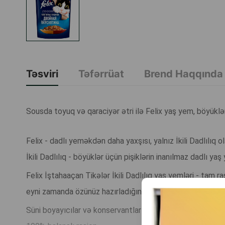
Təsviri
Təfərrüat
Brend Haqqında
Sousda toyuq və qaraciyər ətri ilə Felix yaş yem, böyüklər 
Felix - dadlı yeməkdən daha yaxşısı, yalnız İkili Dadlılıq ola
İkili Dadlılıq - böyüklər üçün pişiklərin inanılmaz dadlı yaş y
Felix İştahaaçan Tikələr İkili Dadlılıq yaş yemləri - tam ra
eyni zamanda özünüz hazırladığınız kimi iştahaaçan görünür
Süni boyayıcılar və konservantlar yoxdur.