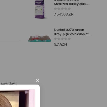
Sterilized Turkey quru
yemi Sterilizasiya
olunmuş erkək pişiklər
7.5-150 AZN
üçün hind quşu ətli
Nunbell #270 karton
dirəyi pişik cəlb edən ot
ilə pişikləri üçün. Ölçü:
44×3.2×21.5 sm.
5.7 AZN
×
şeyi deyil,