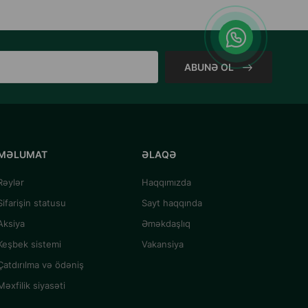
ABUNƏ OL
MƏLUMAT
ƏLAQƏ
Rəylər
Haqqımızda
Sifarişin statusu
Sayt haqqında
Aksiya
Əməkdaşlıq
Keşbek sistemi
Vakansiya
Çatdırılma və ödəniş
Məxfilik siyasəti