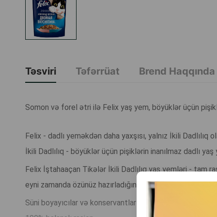
Təsviri
Təfərrüat
Brend Haqqında
Somon və forel ətri ilə Felix yaş yem, böyüklər üçün pişikl
Felix - dadlı yeməkdən daha yaxşısı, yalnız İkili Dadlılıq ola
İkili Dadlılıq - böyüklər üçün pişiklərin inanılmaz dadlı yaş y
Felix İştahaaçan Tikələr İkili Dadlılıq yaş yemləri - tam ra
eyni zamanda özünüz hazırladığınız kimi iştahaaçan görünür
Süni boyayıcılar və konservantlar yoxdur.