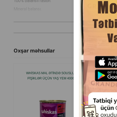
100% balanslı rasion.
Mineral balansı.
D və E vitaminlərini ehtiva edir.
Omega-6 yağlı turşularının mənbəyi.
İstehsalçı ölkə: Rusiya.
Oxşar məhsullar
WHISKAS MAL ƏTINDƏ SOUSLU —
MONGE
PIŞIKLƏR ÜÇÜN YAŞ YEM 400QR
BÖYÜK