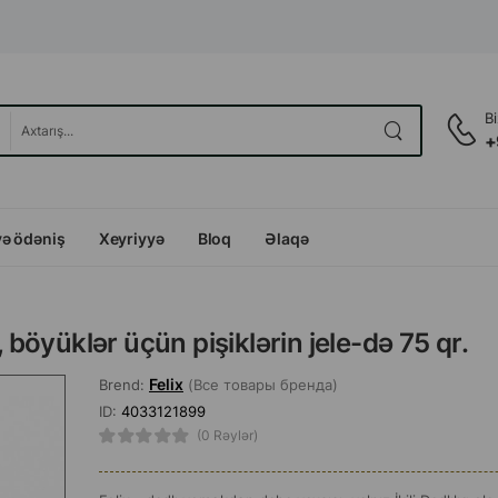
B
+
və ödəniş
Xeyriyyə
Bloq
Əlaqə
, böyüklər üçün pişiklərin jele-də 75 qr.
Felix
Brend:
(Все товары бренда)
ID:
4033121899
(0 Rəylər)