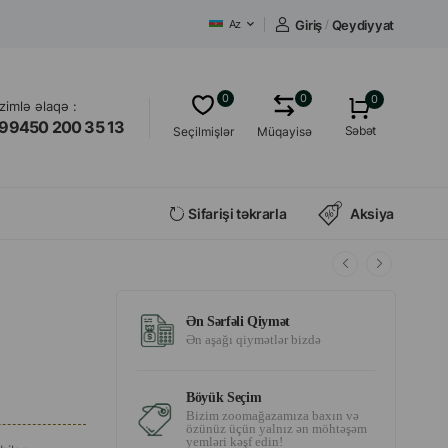
Giriş
/
Qeydiyyat
Az
0
0
0
izimlə əlaqə :
99450 200 35 13
Səbət
Seçilmişlər
Müqayisə
Sifarişi təkrarla
Aksiya
Ən Sərfəli Qiymət
Ən aşağı qiymətlər bizdə
Böyük Seçim
Bizim zoomağazamıza baxın və
özünüz üçün yalnız ən möhtəşəm
yemləri kəşf edin!