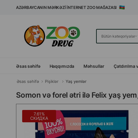
AZƏRBAYCANIN MƏRKƏZI İNTERNET ZOO MAĞAZASI
Əsas səhifə
Haqqımızda
Məhsullar
Çatdırılma 
Əsas səhifə
Pişiklər
Yaş yemlər
Somon və forel ətri ilə Felix yaş yem
7.61%
СКИДКА