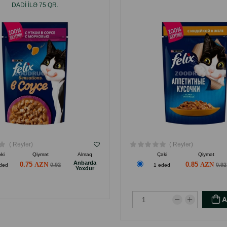
DADI ILƏ 75 QR.
( Rəylər)
( Rəylər)
ki
Qiymət
Almaq
Çəki
Qiymət
Anbarda
0.75
0.85
0.92
0.92
dəd
1 ədəd
Yoxdur