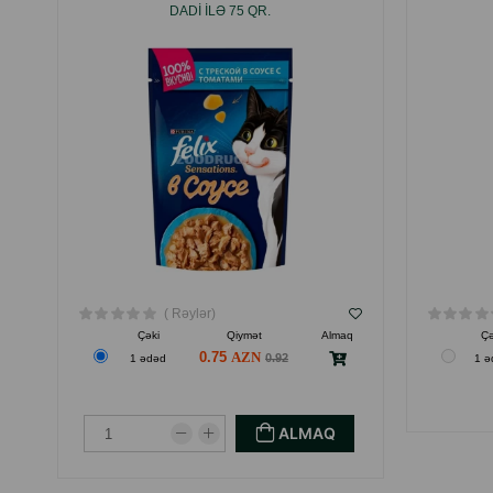
DADI ILƏ 75 QR.
( Rəylər)
Çəki
Qiymət
Almaq
Çə
0.75
0.92
1 ədəd
1 ə
ALMAQ