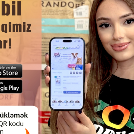
DAHA ÇOX OXU
Ham
 CAT ADULT BEEF YAŞ XÖRƏK,
ALPHAPET WOW PIŞIK ƏTI H
LƏR ÜÇÜN, MAL ƏTI DADLI ƏT
INCƏ DILIMLƏR SOUSDA B
QIRINTILARI 80 QRAM.
ÜÇÜN STERIL EDILMIŞ PIŞIKLƏ