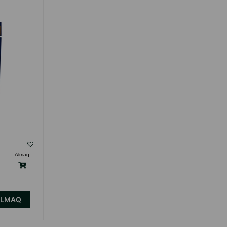
( Rəylər)
Almaq
Çəki
Qiymət
Almaq
Anbarda
0.75
0.92
1 ədəd
Yoxdur
ALMAQ