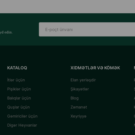
yd edin.
KATALOQ
XIDMƏTLƏR VƏ KÖMƏK
İtlər üçün
Elan yerləşdir
Pişiklər üçün
Şikayətlər
Balıqlar üçün
Blog
Quşlar üçün
Zəmanət
Gəmiricilər üçün
Xeyriyyə
Digər Heyvanlar