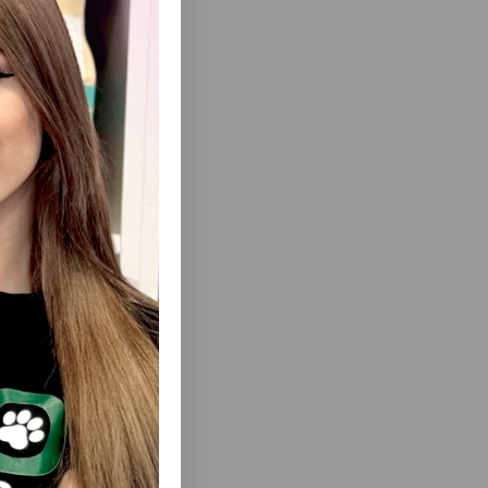
ısını Gör
INDUŞKA
FELIX YAŞIL YEM, YETKIN PIŞIKLƏR ÜÇÜN
ÖYÜKLƏR
4+1 AKSIYA! DADLAR ÇEŞIDDƏDIR.
RI 80 QR.