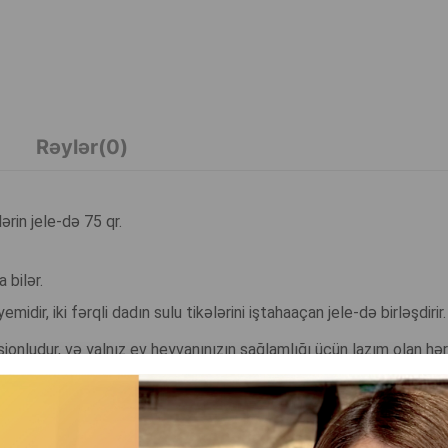
Rəylər(0)
ərin jele-də 75 qr.
 bilər.
emidir, iki fərqli dadın sulu tikələrini iştahaaçan jele-də birləşdirir.
sionludur, və yalnız ev heyvanınızın sağlamlığı üçün lazım olan hər 
 və ətir verir.