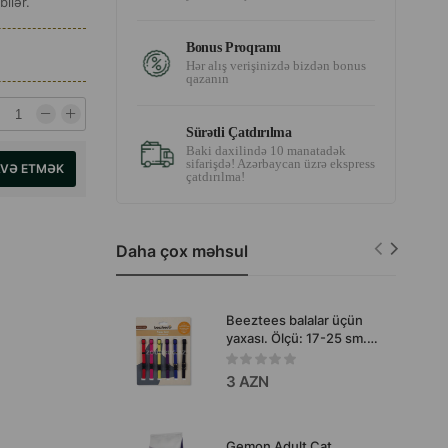
bilər.
Bonus Proqramı
Hər alış verişinizdə bizdən bonus
qazanın
Sürətli Çatdırılma
Baki daxilində 10 manatadək
sifarişdə! Azərbaycan üzrə ekspress
AVƏ ETMƏK
çatdırılma!
Daha çox məhsul
Beeztees balalar üçün
yaxası. Ölçü: 17-25 sm.
Rənglər müxtəlifdir.
3 AZN
Gemon Adult Cat