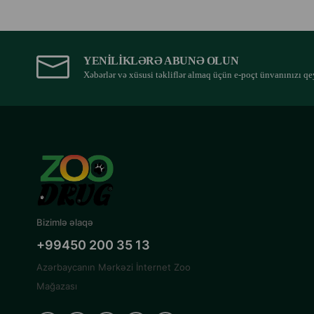
YENILIKLƏRƏ ABUNƏ OLUN
Xəbərlər və xüsusi təkliflər almaq üçün e-poçt ünvanınızı qe
Bizimlə əlaqə
+99450 200 35 13
Azərbaycanın Mərkəzi İnternet Zoo
Mağazası