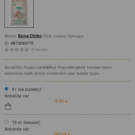
Bona Chibo
Brend:
(Все товары бренда)
ID:
4873065715
(0 Rəylər)
BonaCibo Puppy Lamb&Rice Hypoallergenic həssas həzm
sisteminə malik bütün cinslərdən olan balalar üçün.
Кг (на развес)
Anbarda var
9.90 ₼
15 кг (мешок)
Anbarda var
148.00 ₼