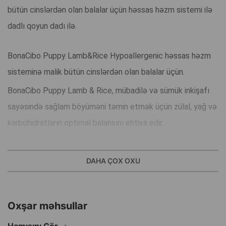
bütün cinslərdən olan balalar üçün həssas həzm sistemi ilə
dadlı qoyun dadı ilə.
BonaCibo Puppy Lamb&Rice Hypoallergenic həssas həzm
sisteminə malik bütün cinslərdən olan balalar üçün.
BonaCibo Puppy Lamb & Rice, mübadilə və sümük inkişafı
sayəsində sağlam böyüməni təmin etmək üçün zülal, yağ və
karbohidratların optimal balansını ehtiva edir.
Qoyunun dadını üstün tutan balalar, həmçinin həssas həzm
sisteminə malik balalar üçün idealdır.
DAHA ÇOX OXU
İstehsal ölkəsi: Türkiyə.
Oxşar məhsullar