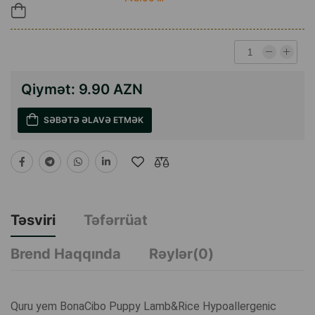
Qiymət:
9.90 AZN
SƏBƏTƏ ƏLAVƏ ETMƏK
Təsviri
Təfərrüat
Brend Haqqında
Rəylər(0)
Quru yem BonaCibo Puppy Lamb&Rice Hypoallergenic