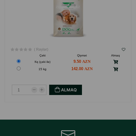
( Rəylər)
Çəki
Qiymət
Almaq
9.50
Кq (çəki ilə)
142.00
15 kg
ALMAQ