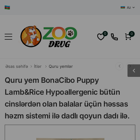
AZƏRBAYCANIN
Az
0
0
Əsas səhifə
İtlər
Quru yemlər
Quru yem BonaCibo Puppy
Lamb&Rice Hypoallergenic bütün
cinslərdən olan balalar üçün həssas
həzm sistemi ilə dadlı qoyun dadı ilə.