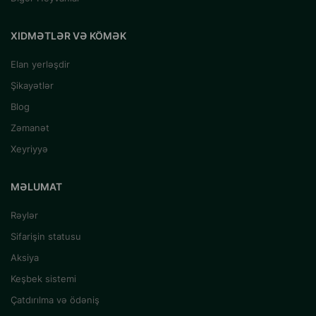
XIDMƏTLƏR VƏ KÖMƏK
Elan yerləşdir
Şikayətlər
Blog
Zəmanət
Xeyriyyə
MƏLUMAT
Rəylər
Sifarişin statusu
Aksiya
Keşbek sistemi
Çatdırılma və ödəniş