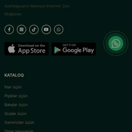
Azərbaycanın Mərkəzi İnternet Zoo
Mağazası
KATALOQ
İtlər üçün
Pişiklər üçün
Balıqlar üçün
Quşlar üçün
Gəmiricilər üçün
Digər Heyvanlar