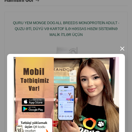
Hamısını Gör
QURU YEM MONGE DOG ALL BREEDS MONOPROTEIN ADULT -
QUZU ƏTI, DÜYÜ VƏ KARTOF ILƏ HƏSSAS HƏZM SISTEMINƏ
MALIK ITLƏR ÜÇÜN
×
( Rəylər)
Çəki
Qiymət
Almaq
13.30
Кq (çəki ilə)