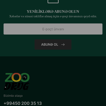
YENILIKLƏRƏ ABUNƏ OLUN
Xəbərlər və xüsusi təkliflər almaq üçün e-poçt ünvanınızı qeyd edin.
ABUNƏ OL
Bizimlə əlaqə
+99450 200 35 13