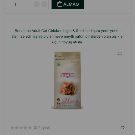
ALMAQ
Bonacibo Adult Cat Chicken Light & Sterilised quru yem-yetkin
sterilizə edilmiş və piylənməyə meylli bütün cinslərdən olan pişiklər
üçün, toyuq əti ilə.
(0 Rəylər)