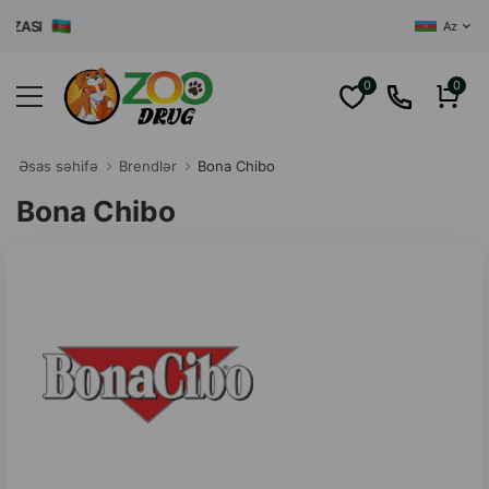
SI
Az
0
0
Əsas səhifə
Brendlər
Bona Chibo
Bona Chibo