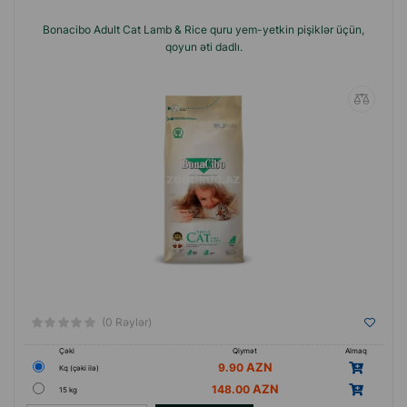
Bonacibo Adult Cat Lamb & Rice quru yem-yetkin pişiklər üçün,
qoyun əti dadlı.
(0 Rəylər)
Çəki
Qiymət
Almaq
9.90
Кq (çəki ilə)
148.00
15 kg