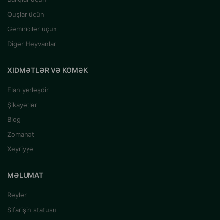
Quşlar üçün
Gəmiricilər üçün
Digər Heyvanlar
XIDMƏTLƏR VƏ KÖMƏK
Elan yerləşdir
Şikayətlər
Blog
Zəmanət
Xeyriyyə
MƏLUMAT
Rəylər
Sifarişin statusu