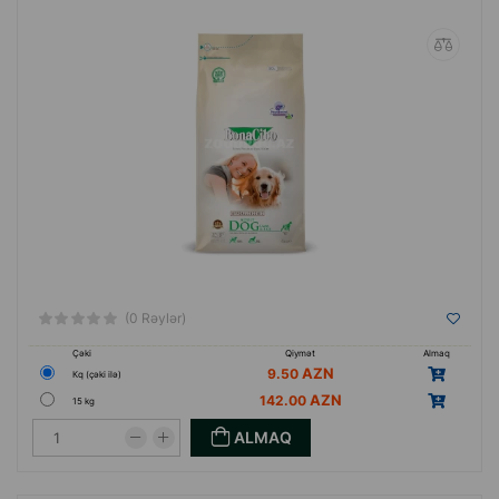
pəncələr lazımdır.
Bütün bunlar ev heyvanlarının yaxşı hiss etmələri
üçün lazım olan fiziki xüsusiyyətlərə aiddir.
(0 Rəylər)
Çəki
Qiymət
Almaq
9.50
Кq (çəki ilə)
142.00
15 kg
ALMAQ