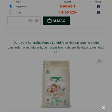
Çəki
Qiymət
Almaq
9.90
Кq (çəki ilə)
148.00
15 kg
ALMAQ
Quru yem BonaCibo Puppy Lamb&Rice Hypoallergenic bütün
cinslərdən olan balalar üçün həssas həzm sistemi ilə dadlı qoyun dadı
ilə.
×