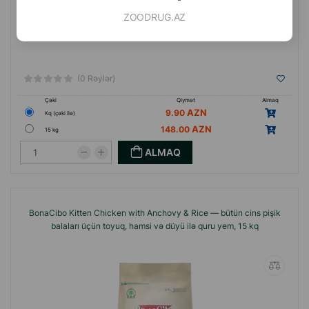
ZOODRUG.AZ
(0 Rəylər)
Çəki
Qiymət
Almaq
9.90
Кq (çəki ilə)
148.00
15 kg
ALMAQ
BonaCibo Kitten Chicken with Anchovy & Rice — bütün cins pişik
balaları üçün toyuq, hamsi və düyü ilə quru yem, 15 kq