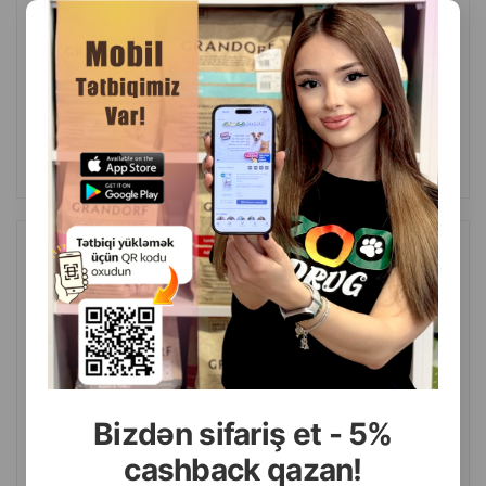
(0 Rəylər)
Çəki
Qiymət
Almaq
9.90
Кq (çəki ilə)
148.00
15 kg
ALMAQ
BonaCibo Adult Cat Chicken with Anchovy & Rice — toyuq, hamsi və
düyü ilə böyüklər üçün quru pişik yemi 15kq
Bizdən sifariş et - 5%
cashback qazan!