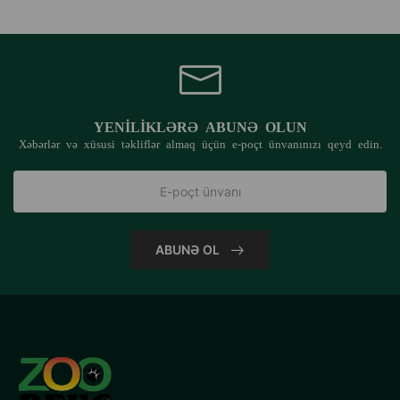
YENILIKLƏRƏ ABUNƏ OLUN
Xəbərlər və xüsusi təkliflər almaq üçün e-poçt ünvanınızı qeyd edin.
ABUNƏ OL