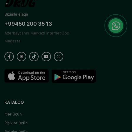
Bizimlə əlaqə
+99450 200 35 13
Azərbaycanın Mərkəzi İnternet Zoo
Mağazası
KATALOQ
İtlər üçün
Pişiklər üçün
Balıqlar üçün