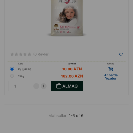
(0 Rəylər)
Çəki
Qiymət
Almaq
10.80
Кq (çəki ilə)
Anbarda
162.00
15 kg
Yoxdur
ALMAQ
Məhsullar
1-6 of 6