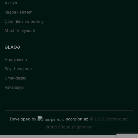
Aksiya
Keşbek sistemi
Çatdırılma və ödəniş
Məxfilik siyasəti
ƏLAQƏ
Haqqımızda
Sayt haqqında
Əməkdaşlıq
Vakansiya
Developed by
scorpion.az
© 2022 Zoodrug.az.
Bütün hüquqlar qorunur.