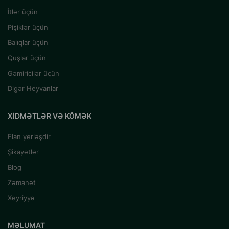
İtlər üçün
Pişiklər üçün
Balıqlar üçün
Quşlar üçün
Gəmiricilər üçün
Digər Heyvanlar
XIDMƏTLƏR VƏ KÖMƏK
Elan yerləşdir
Şikayətlər
Blog
Zəmanət
Xeyriyyə
MƏLUMAT