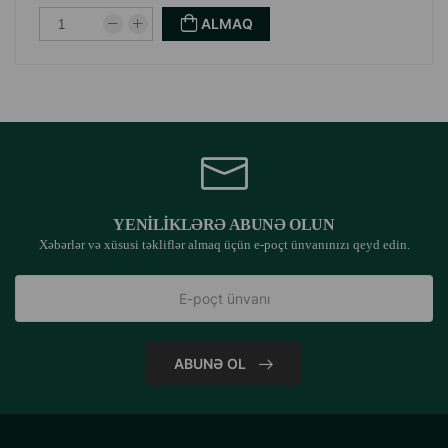
ALMAQ
YENILIKLƏRƏ ABUNƏ OLUN
Xəbərlər və xüsusi təkliflər almaq üçün e-poçt ünvanınızı qeyd edin.
ABUNƏ OL