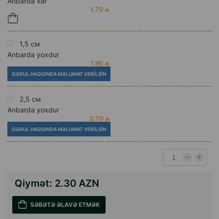
Anbarda var
1.70 ₼
1,5 см
Anbarda yoxdur
1.90 ₼
QƏBUL HAQQINDA MƏLUMAT VERILSIN
2,5 см
Anbarda yoxdur
2.70 ₼
QƏBUL HAQQINDA MƏLUMAT VERILSIN
Qiymət:
2.30 AZN
SƏBƏTƏ ƏLAVƏ ETMƏK