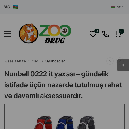
SI
Az
0
0
Əsas səhifə
İtlər
Oyuncaqlar
Nunbell 0222 it yaxası – gündəlik
istifadə üçün nəzərdə tutulmuş rahat
və davamlı aksessuardır.