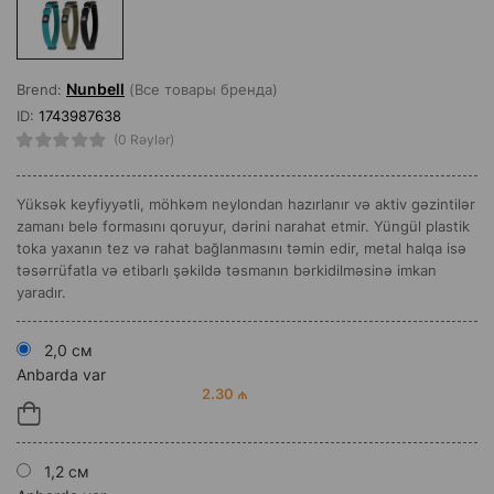
Nunbell
Brend:
(Все товары бренда)
ID:
1743987638
(0 Rəylər)
Yüksək keyfiyyətli, möhkəm neylondan hazırlanır və aktiv gəzintilər
zamanı belə formasını qoruyur, dərini narahat etmir. Yüngül plastik
toka yaxanın tez və rahat bağlanmasını təmin edir, metal halqa isə
təsərrüfatla və etibarlı şəkildə təsmanın bərkidilməsinə imkan
yaradır.
2,0 см
Anbarda var
2.30 ₼
1,2 см