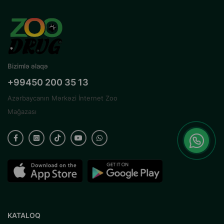
Bizimlə əlaqə
+99450 200 35 13
Azərbaycanın Mərkəzi İnternet Zoo
Mağazası
KATALOQ