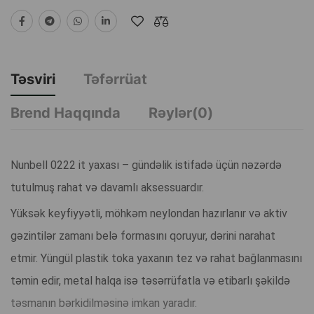
Təsviri
Təfərrüat
Brend Haqqında
Rəylər(0)
Nunbell 0222 it yaxası – gündəlik istifadə üçün nəzərdə
tutulmuş rahat və davamlı aksessuardır.
Yüksək keyfiyyətli, möhkəm neylondan hazırlanır və aktiv
gəzintilər zamanı belə formasını qoruyur, dərini narahat
etmir. Yüngül plastik toka yaxanın tez və rahat bağlanmasını
təmin edir, metal halqa isə təsərrüfatla və etibarlı şəkildə
təsmanın bərkidilməsinə imkan yaradır.