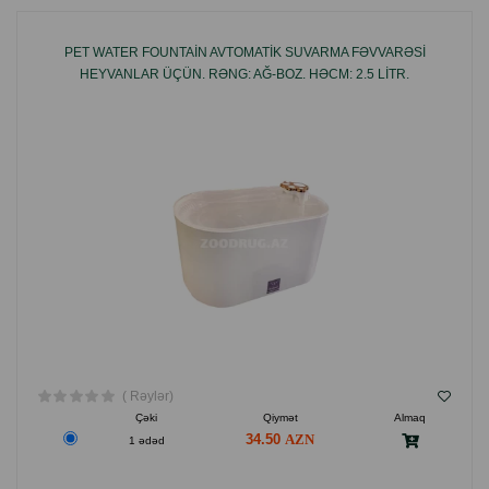
PET WATER FOUNTAIN AVTOMATIK SUVARMA FƏVVARƏSI
HEYVANLAR ÜÇÜN. RƏNG: AĞ-BOZ. HƏCM: 2.5 LITR.
( Rəylər)
Çəki
Qiymət
Almaq
34.50
1 ədəd