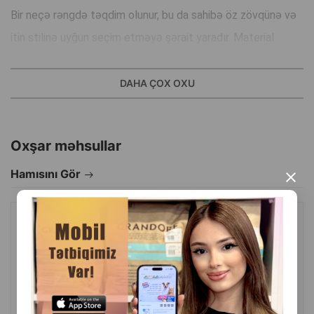
Bir neçə rəngdə təqdim olunur, bu da sahibə öz zövqünə və
itin stilinə uyğun seçim etməyə şərait yaradır. Material
asanlıqla yuyulur, qoxu çəkmir və uzun müddət parlaq qalır.
Tənzimlənən ölçü sayəsində müxtəlif cins və ölçüdə itlər
DAHA ÇOX OXU
üçün uyğundur.
Üstünlüklər
Oxşar məhsullar
Hamısını Gör
Yükə davamlı möhkəm neylon
×
Rahat tənzimlənən ölçü
NUNBELL #0118 PET LATEX TOY – “QIŞQIRAN TOYUQ” FORMALI
IT OYUNCAĞI
Etibarlı metal halqa
Tez açılıb-bağlanan yüngül toka