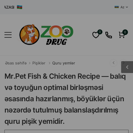
ZASI
Az
0
0
Əsas səhifə
Pişiklər
Quru yemlər
Mr.Pet Fish & Chicken Recipe — balıq
və toyuğun optimal birləşməsi
əsasında hazırlanmış, böyüklər üçün
nəzərdə tutulmuş balanslaşdırılmış
quru pişik yemidir.