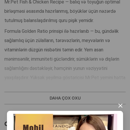
Mr.Pet Fish & Chicken Recipe — balıq və toyuğun optimal
birləşməsi əsasında hazırlanmış, böyüklər üçün nəzərdə
tutulmuş balanslaşdırılmış quru pişik yemidir.
Formula Golden Ratio prinsipi ilə hazırlanıb — bu, gündəlik
sağlamlıq üçün zülalların, tərəvəzlərin, meyvələrin və
vitaminlərin düzgün nisbətini təmin edir. Yem asan
mənimsənilir, immuniteti gücləndirir, sümüklərin və dişlərin
sağlamlığını dəstəkləyir, həmçinin yunun vəziyyətini
yaxşılaşdırır. Yüksək yeyilmə göstəricisi Mr.Pet yemini hətta
seçici pişiklər üçün də ideal edir.
Üstünlüklər:
DAHA ÇOX OXU
×
• Balıq + toyuq — yüksək keyfiyyətli heyvani zülal mənbələri
• Vitaminlər və minerallar — immunitet və enerji üçün
Oxşar məhsullar
• Tərkibdə faydalı tərəvəz və meyvələr