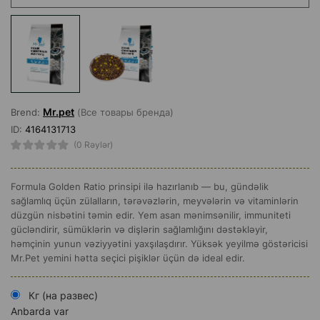
Mr.pet
Brend:
(Все товары бренда)
ID:
4164131713
(0 Rəylər)
Formula Golden Ratio prinsipi ilə hazırlanıb — bu, gündəlik
sağlamlıq üçün zülalların, tərəvəzlərin, meyvələrin və vitaminlərin
düzgün nisbətini təmin edir. Yem asan mənimsənilir, immuniteti
gücləndirir, sümüklərin və dişlərin sağlamlığını dəstəkləyir,
həmçinin yunun vəziyyətini yaxşılaşdırır. Yüksək yeyilmə göstəricisi
Mr.Pet yemini hətta seçici pişiklər üçün də ideal edir.
Кг (на развес)
Anbarda var