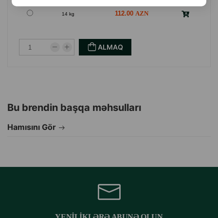
8.00
Кq (çəki ilə)
112.00
14 kg
ALMAQ
Bu brendin başqa məhsulları
Hamısını Gör
YENILIKLƏRƏ ABUNƏ OLUN