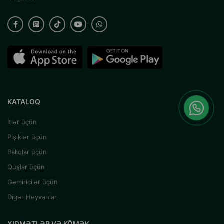
KATALOQ
İtlər üçün
Pişiklər üçün
Balıqlar üçün
Quşlar üçün
Gəmiricilər üçün
Digər Heyvanlar
XIDMƏTLƏR VƏ KÖMƏK