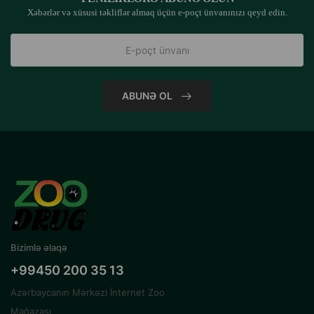
Xəbərlər və xüsusi təkliflər almaq üçün e-poçt ünvanınızı qeyd edin.
ABUNƏ OL
Bizimlə əlaqə
+99450 200 35 13
Azərbaycanın Mərkəzi İnternet Zoo
Mağazası