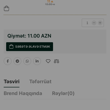
11 ₼
13.80 ₼
Qiymət:
11.00 AZN
SƏBƏTƏ ƏLAVƏ ETMƏK
Təsviri
Təfərrüat
Brend Haqqında
Rəylər(0)