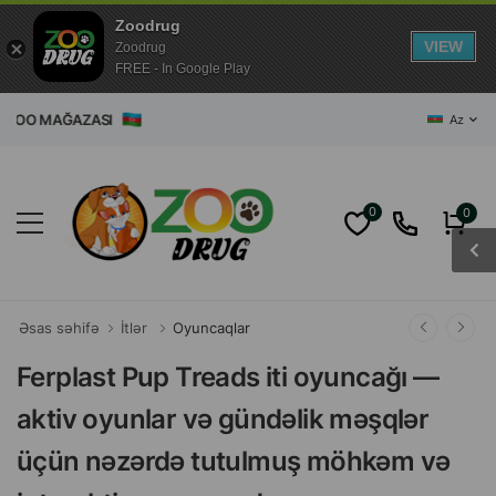
Zoodrug
VIEW
Zoodrug
FREE - In Google Play
T ZOO MAĞAZASI
Az
0
0
Əsas səhifə
İtlər
Oyuncaqlar
Ferplast Pup Treads iti oyuncağı —
aktiv oyunlar və gündəlik məşqlər
üçün nəzərdə tutulmuş möhkəm və