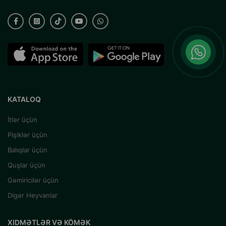
KATALOQ
İtlər üçün
Pişiklər üçün
Balıqlar üçün
Quşlar üçün
Gəmiricilər üçün
Digər Heyvanlar
XIDMƏTLƏR VƏ KÖMƏK