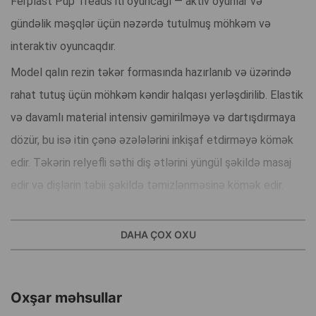
Ferplast Pup Treads iti oyuncağı — aktiv oyunlar və
gündəlik məşqlər üçün nəzərdə tutulmuş möhkəm və
interaktiv oyuncaqdır.
Model qalın rezin təkər formasında hazırlanıb və üzərində
rahat tutuş üçün möhkəm kəndir halqası yerləşdirilib. Elastik
və davamlı material intensiv gəmirilməyə və dartışdırmaya
dözür, bu isə itin çənə əzələlərini inkişaf etdirməyə kömək
edir. Təkərin relyefli səthi diş ətlərini yüngül şəkildə masaj
edir və dişlərin təbii şəkildə təmizlənməsinə kömək edir.
Möhkəm liflərdən hazırlanmış kəndir it üçün rahat tutuş
yaradır və onu oyuna daha çox həvəsləndirir.
DAHA ÇOX OXU
Oyuncaq atma, dartma və müstəqil oyun üçün uyğundur, itin
aktivliyini artırır, stressi azaldır və enerjisini düzgün
Oxşar məhsullar
yönləndirməyə kömək edir. Gəmirərək oynamağı sevən