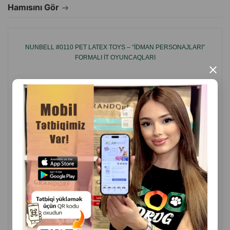
enerjili itlər üçün əla seçimdir.
Hamısını Gör
NUNBELL #0110 PET LATEX TOYS – “İDMAN PERSONAJLARI”
FORMALI IT OYUNCAQLARI
×
( Rəylər)
Çəki
Qiymət
Almaq
4.20
1 ədəd