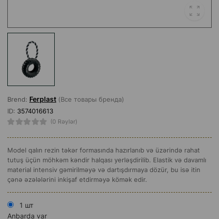
Ferplast
Brend:
(Все товары бренда)
ID:
3574016613
(0 Rəylər)
Model qalın rezin təkər formasında hazırlanıb və üzərində rahat
tutuş üçün möhkəm kəndir halqası yerləşdirilib. Elastik və davamlı
material intensiv gəmirilməyə və dartışdırmaya dözür, bu isə itin
çənə əzələlərini inkişaf etdirməyə kömək edir.
1 шт
Anbarda var