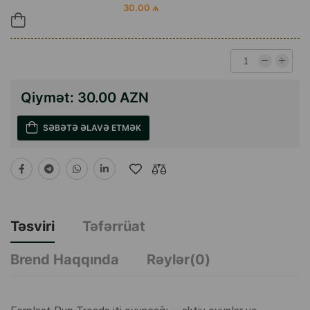
30.00 ₼
Qiymət:
30.00 AZN
SƏBƏTƏ ƏLAVƏ ETMƏK
Təsviri
Təfərrüat
Brend Haqqında
Rəylər(0)