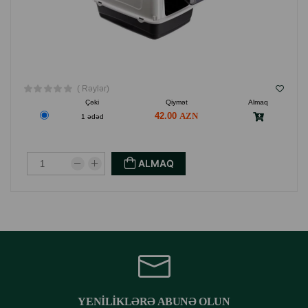
( Rəylər)
Çəki
Qiymət
Almaq
42.00
1 ədəd
ALMAQ
YENILIKLƏRƏ ABUNƏ OLUN