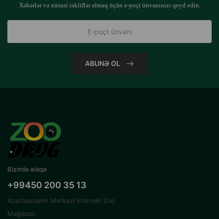
Xəbərlər və xüsusi təkliflər almaq üçün e-poçt ünvanınızı qeyd edin.
ABUNƏ OL
Bizimlə əlaqə
+99450 200 35 13
Azərbaycanın Mərkəzi İnternet Zoo
Mağazası