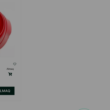
NƏZƏRDƏ TUTULMUŞ ZƏRIF VƏ PRAKTIK
QABDIR.
( Rəylər)
Almaq
Çəki
Qiymət
Almaq
12.00
1 ədəd
ALMAQ
ALMAQ