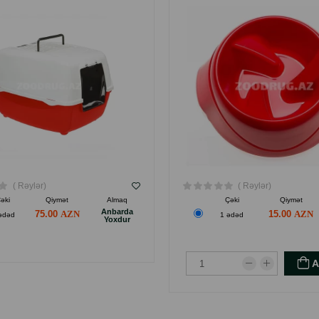
YOLUDUR.
( Rəylər)
( Rəylər)
əki
Qiymət
Almaq
Çəki
Qiymət
Anbarda
75.00
15.00
ədəd
1 ədəd
Yoxdur