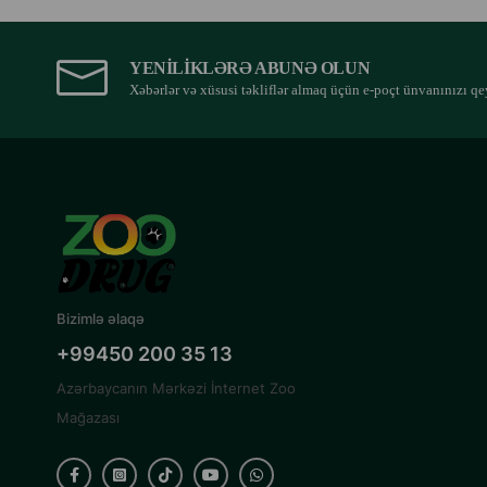
YENILIKLƏRƏ ABUNƏ OLUN
Xəbərlər və xüsusi təkliflər almaq üçün e-poçt ünvanınızı qe
Bizimlə əlaqə
+99450 200 35 13
Azərbaycanın Mərkəzi İnternet Zoo
Mağazası