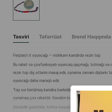
Təsviri
Təfərrüat
Brend Haqqında
Ferplast it oyuncağı — möhkəm kəndirdə rezin top
Bu rahat və çoxfunksiyalı oyuncaq qaçmağı, tutmağı və d
rezin top diş ətlərini masaj edir, oynama zamanı dişlərin
oyuncağı daha maraqlı edir.
Top sıx hörülmüş kəndirə bərkidilib — bu sayədə oyuncağı
oynamaq çox rahatdır. Kəndirin kontrast rəngləri onu küçə
Gündəlik gəzintilər, tutma məşqləri və enerjini sağlıqlı ş