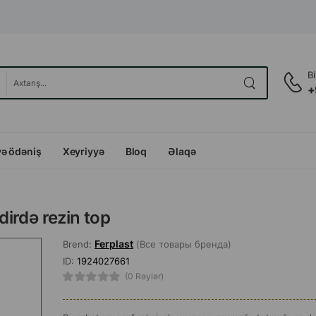
B
+
və ödəniş
Xeyriyyə
Bloq
Əlaqə
irdə rezin top
Ferplast
Brend:
(Все товары бренда)
ID:
1924027661
(0 Rəylər)