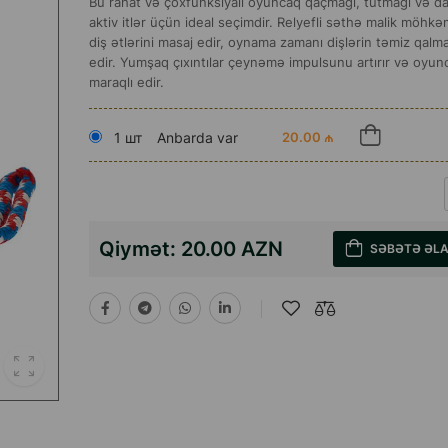
Bu rahat və çoxfunksiyalı oyuncaq qaçmağı, tutmağı və d
aktiv itlər üçün ideal seçimdir. Relyefli səthə malik möhkə
diş ətlərini masaj edir, oynama zamanı dişlərin təmiz qal
edir. Yumşaq çıxıntılar çeynəmə impulsunu artırır və oyun
maraqlı edir.
1 шт
Anbarda var
20.00 ₼
Qiymət:
20.00 AZN
SƏBƏTƏ ƏL