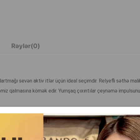
Rəylər(0)
artmağı sevən aktiv itlər üçün ideal seçimdir. Relyefli səthə ma
 təmiz qalmasına kömək edir. Yumşaq çıxıntılar çeynəmə impulsunu 
 uzağa atmaq, dartma oyunlarında istifadə etmək və itlə interakt
də və otların arasında daha görünən edir.
əkildə boşaltmaq üçün əla seçimdir. Bu oyuncaq həm də sahib ilə it