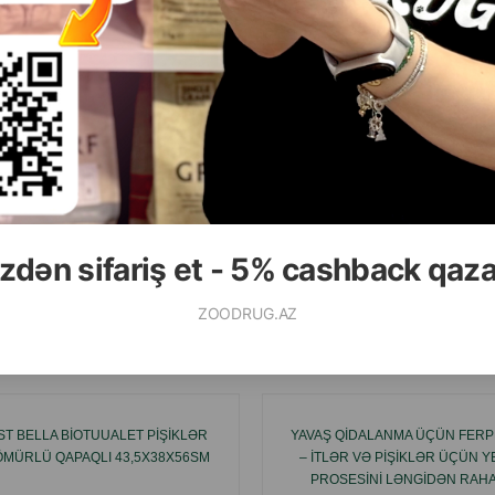
( Rəylər)
( Rəylər)
Çəki
Qiymət
Almaq
Çəki
Qiymət
5.90
6.90
1 ədəd
1 ədəd
ALMAQ
zdən sifariş et - 5% cashback qaz
ZOODRUG.AZ
Ham
T BELLA BIOTUUALET PIŞIKLƏR
YAVAŞ QIDALANMA ÜÇÜN FERP
MÜRLÜ QAPAQLI 43,5X38X56SM
– ITLƏR VƏ PIŞIKLƏR ÜÇÜN 
PROSESINI LƏNGIDƏN RAHA