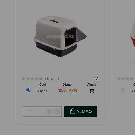
EVCIYIDIR.ÖLÇÜSÜ: 47 × 36 × 35 SM.
( Rəylər)
Çəki
Qiymət
Almaq
Ç
42.00
1 ədəd
1 
ALMAQ