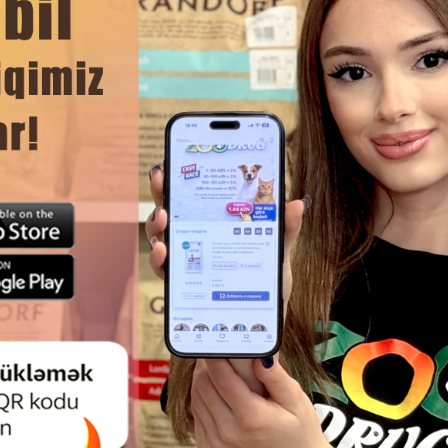
DAHA ÇOX OXU
Ham
ELL #0093 PET LATEX TOYS –
NUNBELL YUMŞAQ TÜLKÜ OY
FORMALI IT OYUNCAĞI (RƏNG:
PARLAQ RƏNGI VƏ TOXUNU
NARINCI).
MATERIALI ILƏ ITIN DIQQƏTINI
ƏYLƏNCƏ ÜÇÜN IDEA
OYUNCAQLARDAN BIRID