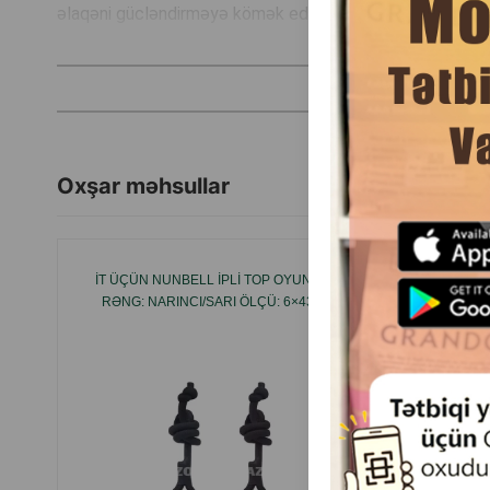
əlaqəni gücləndirməyə kömək edir.
Oxşar məhsullar
İT ÜÇÜN NUNBELL IPLI TOP OYUNCAĞI
NUNB
RƏNG: NARINCI/SARI ÖLÇÜ: 6×43 SM
SÜMÜK 