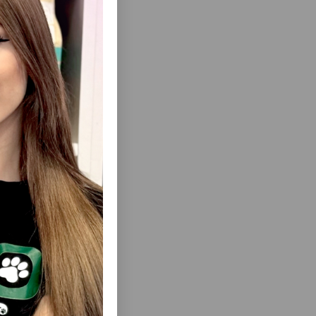
ısını Gör
UNCAĞI —
FERPLAST IT OYUNCAĞI — KƏNDIR VƏ
ŞDA XOŞ
REZIN SILINDR ILƏ
 CƏLB EDƏN
L
IR.