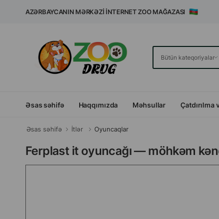
AZƏRBAYCANIN MƏRKƏZI İNTERNET ZOO MAĞAZASI
Əsas səhifə
Haqqımızda
Məhsullar
Çatdırılma 
Əsas səhifə
İtlər
Oyuncaqlar
Ferplast it oyuncağı — möhkəm kənd