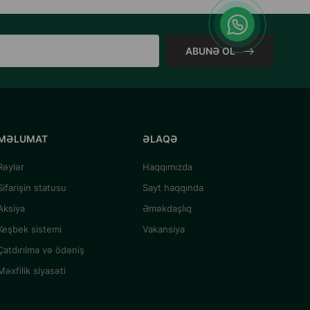
ABUNƏ OL
MƏLUMAT
ƏLAQƏ
Rəylər
Haqqımızda
Sifarişin statusu
Sayt haqqında
Aksiya
Əməkdaşlıq
Keşbek sistemi
Vakansiya
Çatdırılma və ödəniş
Məxfilik siyasəti