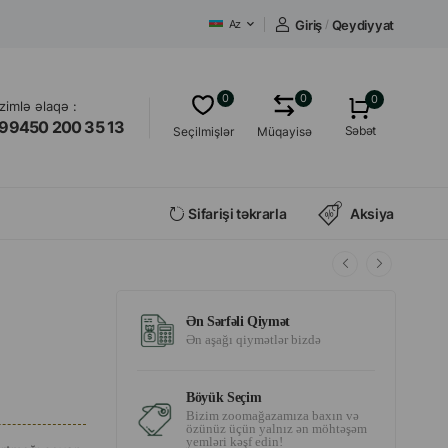
Giriş
/
Qeydiyyat
Az
0
0
0
izimlə əlaqə :
99450 200 35 13
Səbət
Seçilmişlər
Müqayisə
Sifarişi təkrarla
Aksiya
Ən Sərfəli Qiymət
Ən aşağı qiymətlər bizdə
Böyük Seçim
Bizim zoomağazamıza baxın və
özünüz üçün yalnız ən möhtəşəm
yemləri kəşf edin!