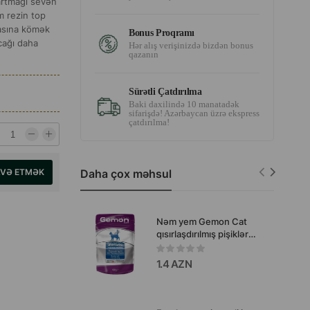
artmağı sevən
m rezin top
masına kömək
Bonus Proqramı
cağı daha
Hər alış verişinizdə bizdən bonus
qazanın
Sürətli Çatdırılma
Baki daxilində 10 manatadək
sifarişdə! Azərbaycan üzrə ekspress
çatdırılma!
AVƏ ETMƏK
Daha çox məhsul
Nəm yem Gemon Cat
qısırlaşdırılmış pişiklər
üçün tuna və dori balığı
parçaları ilə 100 qr.
1.4 AZN