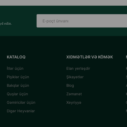
yd edin.
KATALOQ
XIDMƏTLƏR VƏ KÖMƏK
İtlər üçün
Elan yerləşdir
Pişiklər üçün
Şikayətlər
Balıqlar üçün
Blog
Quşlar üçün
Zəmanət
Gəmiricilər üçün
Xeyriyyə
Digər Heyvanlar