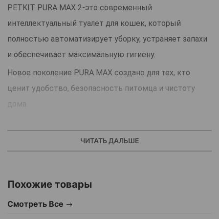
PETKIT PURA MAX 2-это современный
интеллектуальный туалет для кошек, который
полностью автоматизирует уборку, устраняет запахи
и обеспечивает максимальную гигиену.
Новое поколение PURA MAX создано для тех, кто
ценит удобство, безопасность питомца и чистоту
дома.
Основные преимущества:
1.Полностью автоматическая очистка
ЧИТАТЬ ДАЛЬШЕ
Сенсоры движения и веса контролируют
присутствие питомца, после чего туалет
Похожие товары
автоматически удаляет использованный
наполнитель,разделяет комки и отправляет отходы в
Смотреть Все
герметичный контейнер.