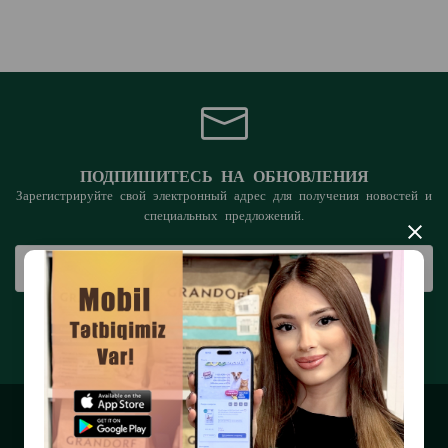
Петрович Синица является директором по
логистике и качеству, а также возглавляет
производство древесного наполнителя
Supercat.
Семья Синиц обладает высоким уровнем
взаимного доверия и общей целью – сделать
ПОДПИШИТЕСЬ НА ОБНОВЛЕНИЯ
более счастливыми людей и их питомцев.
Зарегистрируйте свой электронный адрес для получения новостей и
специальных предложений.
Эти принципы помогают развивать успешную
×
международную компанию уже более 26 лет.
ПОДПИСАТЬСЯ