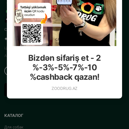
Свяжитесь с нами
+99450 200 35 13
Центральный Интернет Зоомагазин
Bizdən sifariş et - 2
Азербайджана
%-3%-5%-7%-10
%cashback qazan!
ZOODRUG.AZ
КАТАЛОГ
Для собак