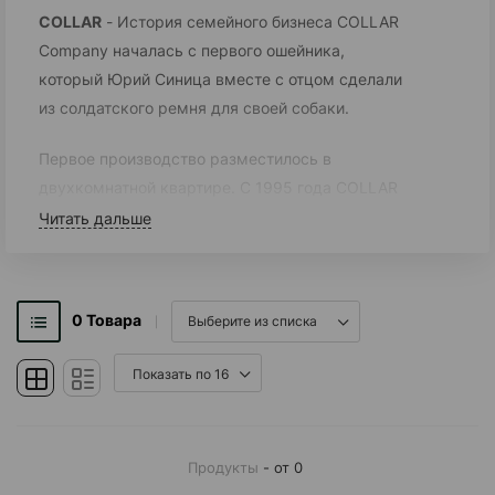
COLLAR
- История семейного бизнеса COLLAR
Company началась с первого ошейника,
который Юрий Синица вместе с отцом сделали
из солдатского ремня для своей собаки.
Первое производство разместилось в
двухкомнатной квартире. С 1995 года COLLAR
Company выросла до международной
Читать дальше
компании с командой 500+ сотрудников и
присутствием продукции в 78-ти странах
мира.
0
Товара
Юрий Синица младший является владельцем
Компании. Оперативное управление он поручил
своему младшему брату. За 15 лет Николай
Синица прошел путь от дизайнера до
исполнительного директора. Их отец Юрий
Продукты
- от 0