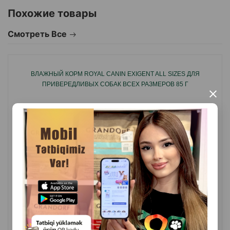
Похожие товары
источник легкоусвояемого белка и аминокислот.
Смотреть Все
Богат Омега-3 и Омега-6 жирными кислотами для
здоровья кожи и блестящей шерсти.
ВЛАЖНЫЙ КОРМ ROYAL CANIN EXIGENT ALL SIZES ДЛЯ
ПРИВЕРЕДЛИВЫХ СОБАК ВСЕХ РАЗМЕРОВ 85 Г
×
Идеален для собак с пищевой непереносимостью
других видов мяса.
Подходит для ежедневного кормления или в
комбинации с сухими кормами.
Не содержит
❌ глютена
❌ сои