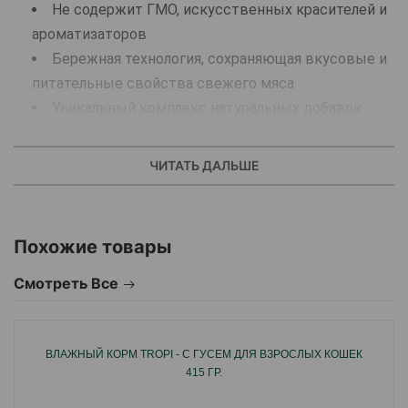
Не содержит ГМО, искусственных красителей и
ароматизаторов
Бережная технология, сохраняющая вкусовые и
питательные свойства свежего мяса
Уникальный комплекс натуральных добавок
AlphaPetBIO®
Рекомендации по кормлению: рекомендуется 1 упаковка на 1
ЧИТАТЬ ДАЛЬШЕ
кг веса кошки в день. 1 упаковка - 2 порции по 40 г. Суточная
норма может варьироваться в зависимости от индивидуальных
потребностей животного. Подавайте корм комнатной
температуры. Всегда держите свежую воду в миске вашего
Похожие товары
питомца!
Смотреть Все
ВЛАЖНЫЙ КОРМ TROPI - С ГУСЕМ ДЛЯ ВЗРОСЛЫХ КОШЕК
415 ГР.