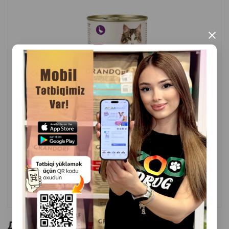
×
( Отзывы)
Масса
Цена
Купить
2.60
1 шт
КУПИТЬ
Другие товоры бренда