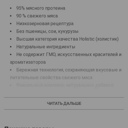
95% мясного протеина
90 % свежего мяса
Низкозерновая рецептура
Без пшеницы, сои, кукурузы
Высшая категория качества Holistiс (холистик)
Натуральные ингредиенты
Не содержит ГМО, искусственных красителей и
ароматизаторов
Бережная технология, сохраняющая вкусовые и
питательные свойства свежего мяса
Уникальный комплекс натуральных добавок
AlphaPetBIO®
Рекомендации по кормлению: рекомендуется 1 упаковка на 1
ЧИТАТЬ ДАЛЬШЕ
кг веса кошки в день. 1 упаковка - 2 порции по 40 г. Суточная
норма может варьироваться в зависимости от индивидуальных
потребностей животного. Подавайте корм комнатной
температуры. Всегда держите свежую воду в миске вашего