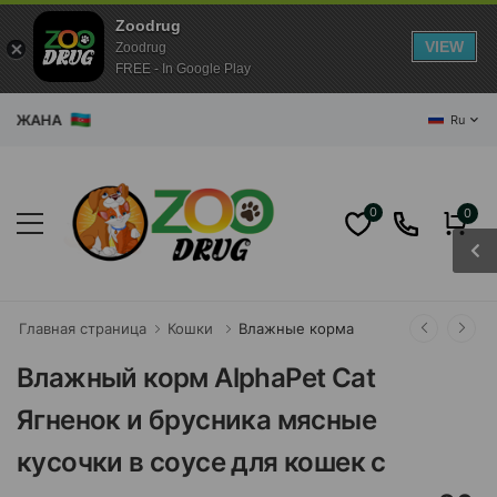
Zoodrug
VIEW
Zoodrug
FREE - In Google Play
ЖАНА
Ru
0
0
Главная страница
Кошки
Влажные корма
Влажный корм AlphaPet Cat
Ягненок и брусника мясные
кусочки в соусе для кошек с