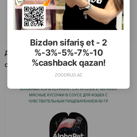
Масса
Цена
Купить
2.50
1 шт
КУПИТЬ
Bizdən sifariş et - 2
%-3%-5%-7%-10
Другие товоры бренда
%cashback qazan!
Смотреть Все
ZOODRUG.AZ
ВЛАЖНЫЙ КОРМ ALPHAPET CAT КРОЛИК И ЧЕРНИКА
МЯСНЫЕ КУСОЧКИ В СОУСЕ ДЛЯ КОШЕК С
ЧУВСТВИТЕЛЬНЫМ ПИЩЕВАРЕНИЕМ 80 ГР.