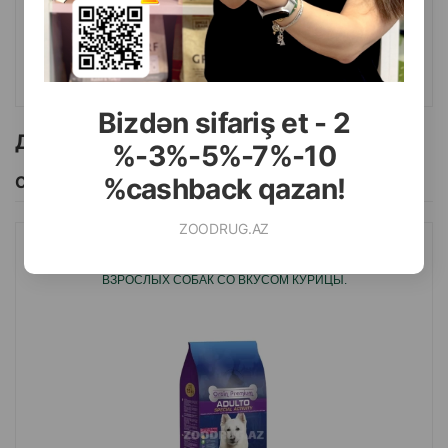
КУПИТЬ
Bizdən sifariş et - 2
Другие товоры бренда
%-3%-5%-7%-10
Смотреть Все
%cashback qazan!
ZOODRUG.AZ
СУХОЙ КОРМ ORTIN PREMIUM ADULTO SPECIAL ACTIVITY ДЛЯ
ВЗРОСЛЫХ СОБАК СО ВКУСОМ КУРИЦЫ.