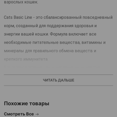
взрослых кошек.
Cats Basic Line - это сбалансированный повседневный
корм, созданный для поддержания здоровья и
энергии вашей кошки. Формула включает все
необходимые питательные вещества, витамины и
минералы для правильного обмена веществ и
крепкого иммунитета.
Благодаря оптимальному содержанию животного
белка корм помогает поддерживать мышечную
ЧИТАТЬ ДАЛЬШЕ
массу, а специальные добавки способствуют
контролю образования шерстяных комков и
здоровью пищеварения.
Похожие товары
Преимущества корма:
Смотреть Все