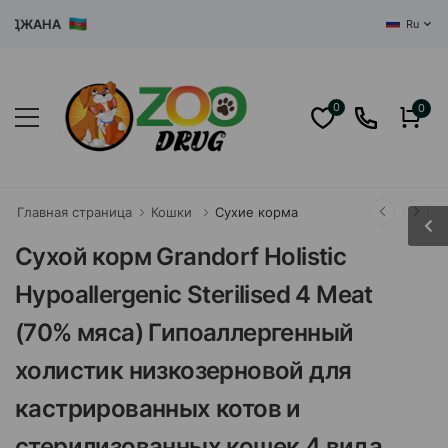
ЖАНА
Ru
0
0
Главная страница
Кошки
Сухие корма
Сухой корм Grandorf Holistiс
Hypoallergenic Sterilised 4 Meat
(70% мяса) Гипоаллергенный
холистик низкозерновой для
кастрированных котов и
стерилизованных кошек 4 вида